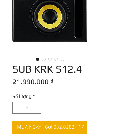
SUB KRK S12.4
Giá
21.990.000 ₫
Số lượng
*
MUA NGAY | Gọi 032.8282.117