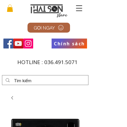
GỌI NGAY
Chính sách
HOTLINE :
036.491.5071