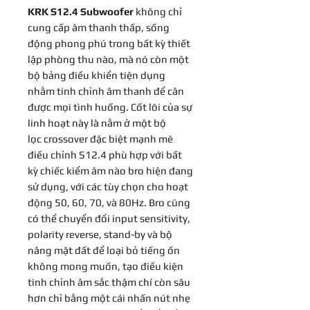
KRK S12.4 Subwoofer
không chỉ
cung cấp âm thanh thấp, sống
động phong phú trong bất kỳ thiết
lập phòng thu nào, mà nó còn một
bộ bảng điều khiển tiện dụng
nhằm tinh chỉnh âm thanh để cân
được mọi tình huống. Cốt lõi của sự
linh hoạt này là nằm ở một bộ
lọc crossover đặc biệt mạnh mẽ
điều chỉnh S12.4 phù hợp với bất
kỳ chiếc kiểm âm nào bro hiện đang
sử dụng, với các tùy chọn cho hoạt
động 50, 60, 70, và 80Hz. Bro cũng
có thể chuyển đổi input sensitivity,
polarity reverse, stand-by và bộ
nâng mặt đất để loại bỏ tiếng ồn
không mong muốn, tạo điều kiện
tinh chỉnh âm sắc thậm chí còn sâu
hơn chỉ bằng một cái nhấn nút nhẹ