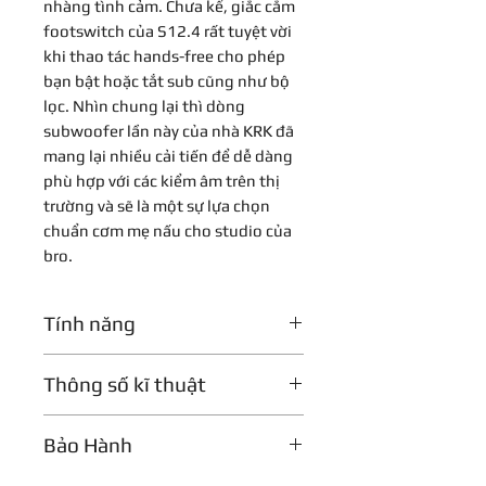
nhàng tình cảm. Chưa kể, giắc cắm
footswitch của S12.4 rất tuyệt vời
khi thao tác hands-free cho phép
bạn bật hoặc tắt sub cũng như bộ
lọc. Nhìn chung lại thì dòng
subwoofer lần này của nhà KRK đã
mang lại nhiều cải tiến để dễ dàng
phù hợp với các kiểm âm trên thị
trường và sẽ là một sự lựa chọn
chuẩn cơm mẹ nấu cho studio của
bro.
Tính năng
Loa Sub Studio công suất lớn.
Thông số kĩ thuật
12-inch glass aramid xử lý SPL cao
mà không bị biến dạng.
Powered:Yes
I / O mở rộng với các tùy chọn XLR,
Bảo Hành
Speaker Size:12″
TRS và RCA.
Driver Type:Woven Kevlar Woofer
Cổng âm trầm bắn trước và bộ