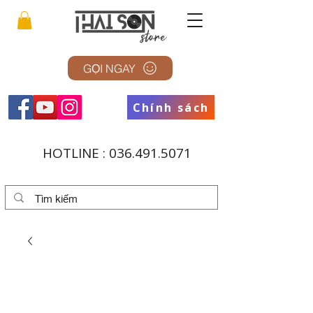
GỌI NGAY
Chính sách
HOTLINE :
036.491.5071