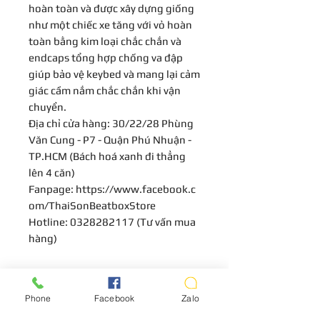
hoàn toàn và được xây dựng giống
như một chiếc xe tăng với vỏ hoàn
toàn bằng kim loại chắc chắn và
endcaps tổng hợp chống va đập
giúp bảo vệ keybed và mang lại cảm
giác cầm nắm chắc chắn khi vận
chuyển.
Địa chỉ cửa hàng: 30/22/28 Phùng
Văn Cung - P7 - Quận Phú Nhuận -
TP.HCM (Bách hoá xanh đi thẳng
lên 4 căn)
Fanpage: https://www.facebook.c
om/ThaiSonBeatboxStore
Hotline: 0328282117 (Tư vấn mua
hàng)
CHÍNH SÁCH BẢO HÀNH
Phone
Facebook
Zalo
12 tháng