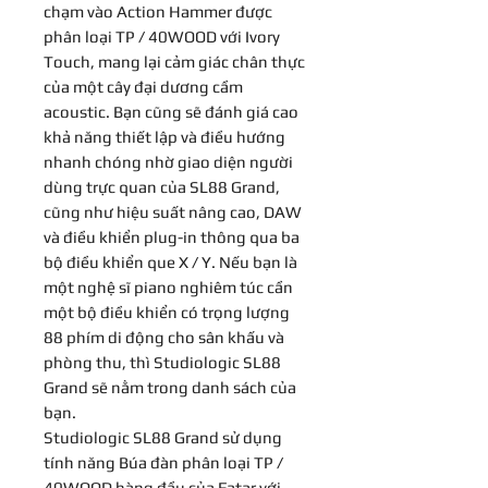
chạm vào Action Hammer được
phân loại TP / 40WOOD với Ivory
Touch, mang lại cảm giác chân thực
của một cây đại dương cầm
acoustic. Bạn cũng sẽ đánh giá cao
khả năng thiết lập và điều hướng
nhanh chóng nhờ giao diện người
dùng trực quan của SL88 Grand,
cũng như hiệu suất nâng cao, DAW
và điều khiển plug-in thông qua ba
bộ điều khiển que X / Y. Nếu bạn là
một nghệ sĩ piano nghiêm túc cần
một bộ điều khiển có trọng lượng
88 phím di động cho sân khấu và
phòng thu, thì Studiologic SL88
Grand sẽ nằm trong danh sách của
bạn.
Studiologic SL88 Grand sử dụng
tính năng Búa đàn phân loại TP /
40WOOD hàng đầu của Fatar với