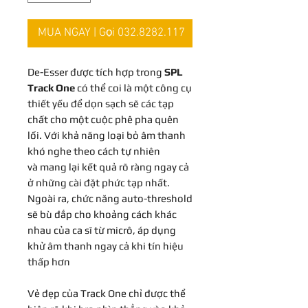
MUA NGAY | Gọi 032.8282.117
De-Esser được tích hợp trong
SPL
Track One
có thể coi là một công cụ
thiết yếu để dọn sạch sẽ các tạp
chất cho một cuộc phê pha quên
lối. Với khả năng loại bỏ âm thanh
khó nghe theo cách tự nhiên
và mang lại kết quả rõ ràng ngay cả
ở những cài đặt phức tạp nhất.
Ngoài ra, chức năng auto-threshold
sẽ bù đắp cho khoảng cách khác
nhau của ca sĩ từ micrô, áp dụng
khử âm thanh ngay cả khi tín hiệu
thấp hơn
Vẻ đẹp của Track One chỉ được thể