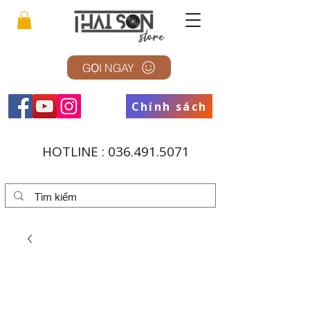
GỌI NGAY
Chính sách
HOTLINE :
036.491.5071