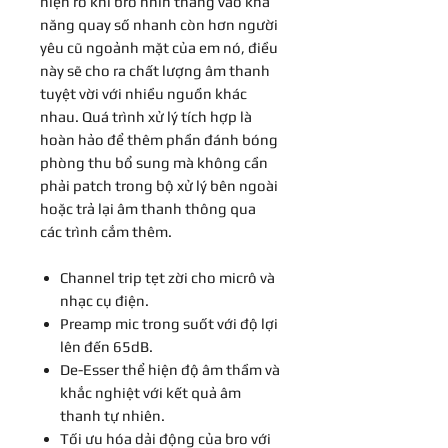
hiện rõ khi bro nhìn thẳng vào khả
năng quay số nhanh còn hơn người
yêu cũ ngoảnh mặt của em nó, điều
này sẽ cho ra chất lượng âm thanh
tuyệt vời với nhiều nguồn khác
nhau. Quá trình xử lý tích hợp là
hoàn hảo để thêm phần đánh bóng
phòng thu bổ sung mà không cần
phải patch trong bộ xử lý bên ngoài
hoặc trả lại âm thanh thông qua
các trình cắm thêm.
Channel trip tẹt zời cho micrô và
nhạc cụ điện.
Preamp mic trong suốt với độ lợi
lên đến 65dB.
De-Esser thể hiện độ âm thầm và
khắc nghiệt với kết quả âm
thanh tự nhiên.
Tối ưu hóa dải động của bro với