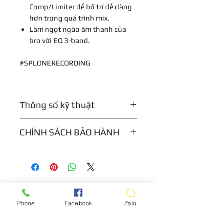
Comp/Limiter để bố trí dễ dàng
hơn trong quá trình mix.
Làm ngọt ngào âm thanh của
bro với EQ 3-band.
#SPLONERECORDING
Thông số kỹ thuật
Preamp Type:Solid State
CHÍNH SÁCH BẢO HÀNH
Number of Channels:1
Phantom Power:Yes
Bảo hành 12 tháng
EQ:Yes
Compressor:Yes
Analog Inputs:1 x XLR, 1 x 1/4"
Analog Outputs:1 x XLR, 1 x 1/4"
Frequency Response:10Hz-180kHz
Phone
Facebook
Zalo
Rack Spaces:1U