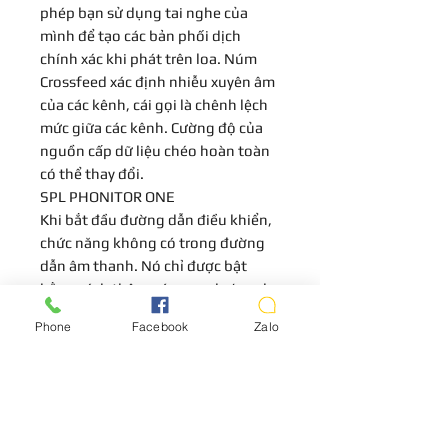
phép bạn sử dụng tai nghe của
mình để tạo các bản phối dịch
chính xác khi phát trên loa. Núm
Crossfeed xác định nhiễu xuyên âm
của các kênh, cái gọi là chênh lệch
mức giữa các kênh. Cường độ của
nguồn cấp dữ liệu chéo hoàn toàn
có thể thay đổi.
SPL PHONITOR ONE
Khi bắt đầu đường dẫn điều khiển,
chức năng không có trong đường
dẫn âm thanh. Nó chỉ được bật
bằng cách thêm nó qua rơle (mạch
trễ). Do đó, tín hiệu âm thanh
Phone
Facebook
Zalo
không đi qua giai đoạn nguồn cấp
dữ liệu chéo nếu điều này không
được mong muốn.
Nguồn cấp
Thiết bị đi kèm với bộ cấp nguồn