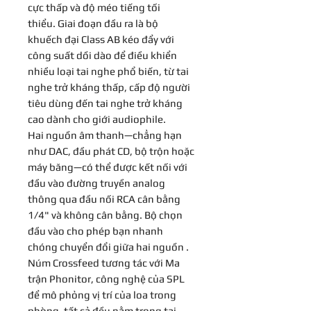
cực thấp và độ méo tiếng tối
thiểu. Giai đoạn đầu ra là bộ
khuếch đại Class AB kéo đẩy với
công suất dồi dào để điều khiển
nhiều loại tai nghe phổ biến, từ tai
nghe trở kháng thấp, cấp độ người
tiêu dùng đến tai nghe trở kháng
cao dành cho giới audiophile.
Hai nguồn âm thanh—chẳng hạn
như DAC, đầu phát CD, bộ trộn hoặc
máy băng—có thể được kết nối với
đầu vào đường truyền analog
thông qua đầu nối RCA cân bằng
1/4" và không cân bằng. Bộ chọn
đầu vào cho phép bạn nhanh
chóng chuyển đổi giữa hai nguồn .
Núm Crossfeed tương tác với Ma
trận Phonitor, công nghệ của SPL
để mô phỏng vị trí của loa trong
phòng, tất cả đều nằm trong tai