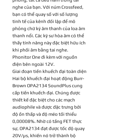
nghe của bạn. Với núm Crossfeed,
bạn có thể quay số với số lượng
tinh tế của kênh đối lập để mô
phỏng chữ ký âm thanh của loa âm
thanh nổi. Các kỹ sư hòa âm có thể
thấy tính năng này đặc biệt hữu ích
khi phối âm bằng tai nghe.
Phonitor One đi kèm với nguồn
điện bên ngoài 12V.
Giai đoạn tiền khuếch đại toàn diện
Hai bộ khuếch đại hoạt động Burr-
Brown OPA2134 SoundPlus cung
cấp tiền khuếch đại. Chúng được
thiết kế đặc biệt cho các mạch
audiophile và được đặc trưng bởi
độ ồn thấp và độ méo tối thiểu
0,00008%. Nhờ có tầng FET thực
sự, OPA2134 đạt được tốc độ quay
20V/µs, khiến nó trở thành bộ