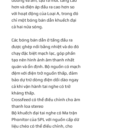
dương và âm, tạo ra mức tăng cao
hơn và điện áp đầu ra cao hơn so
với hoạt động của Loại A, trong đó
chỉ một bóng bán dẫn khuếch đại
cả hai nửa sóng.
Các bóng bán dẫn ở tầng đầu ra
được ghép nối bằng nhiệt và do đó
chạy đặc biệt mạch lạc, góp phần
tạo nên hình ảnh âm thanh nhất
quán và ổn định. Bộ nguồn có mạch
đệm với điện trở nguồn thấp, đảm
bảo dự trữ dòng điện dồi dào ngay
cả khi vận hành tai nghe có trở
kháng thấp.
Crossfeed có thể điều chỉnh cho âm
thanh loa stereo
Bộ khuếch đại tai nghe có Ma trận
Phonitor của SPL với nguồn cấp dữ
liệu chéo có thể điều chỉnh, cho