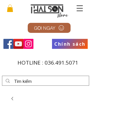
GỌI NGAY
Chính sách
HOTLINE :
036.491.5071