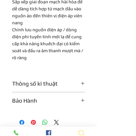
Sắp xếp giai đoạn mạch hài hòa để
dễ dàng tích hợp từ mạch đầu vào
nguồn ảo đến thiên vị điện áp viên
nang
Chỉnh lưu nguồn điện áp / dòng
điện phi tuyến tính mới lạ để cung
cấp khả năng khuếch đại có kiểm
soát và đầu ra âm thanh mượt mà /
rõ ràng
Thông số kĩ thuật
Loại
Tụ điện
Bảo Hành
đầu dò
Bảo hành 1 năm
Nguyên
Độ dốc áp suất
lý hoạt
động