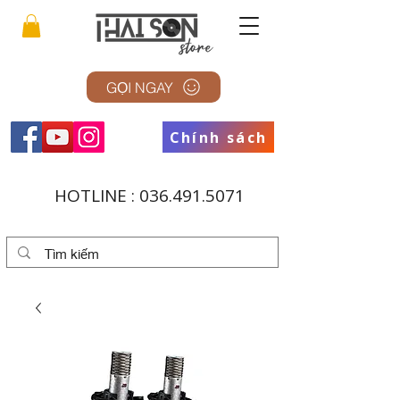
GỌI NGAY
Chính sách
HOTLINE :
036.491.5071