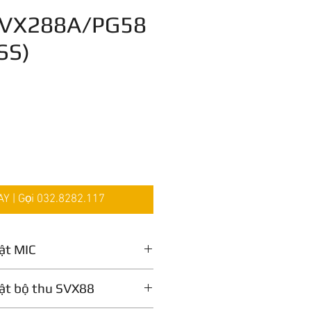
SVX288A/PG58
SS)
Giá
 | Gọi 032.8282.117
ật MIC
Cầm tay
uật bộ thu SVX88