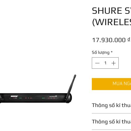
SHURE 
(WIRELE
17.930.000 ₫
Số lượng
*
MUA NGAY
Thông số kĩ thu
Loại máy phát:
Thông số kĩ th