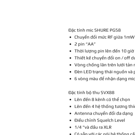
Đặc tính mic SHURE PG58
Chuyển đổi mức RF giữa 1m
2 pin “AA”
Thời lượng pin lên đến 10 giờ
Thiết kế chuyển đổi on / off d
Vòng chống lăn trên lưới tản
Đèn LED trạng thái nguồn và 
6 vòng màu để nhận dạng mi
Đặc tính bộ thu SVX88
Lên đến 8 kênh có thể chọn
Lên đến 4 hệ thống tương thí
Antenna chuyển đổi đa dạng
Điều chỉnh Squelch Level
1/4 "và đầu ra XLR
Có sẵn với các gói hệ thống cầ