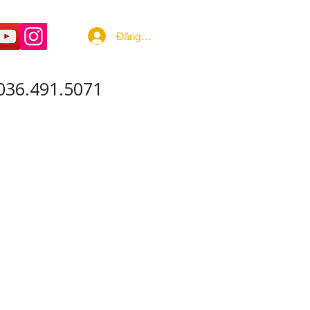
Đăng nhập
036.491.5071
 ÂM - SẢN XUẤT
More