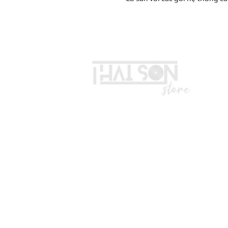
LIÊN HỆ
Vui lòng gọi trước khi đến mua hà
Địa chỉ: S8, đường số 16 - P3 - Q
*Hotline :
036.491.5071
(Tư vấn mua hàng)
* ZALO ADMIN , KĨ THUẬT : 0332