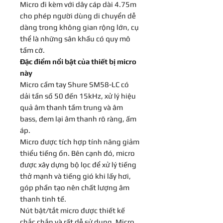
Micro đi kèm với dây cáp dài 4.75m
cho phép người dùng di chuyển dễ
dàng trong không gian rộng lớn, cụ
thể là những sân khấu có quy mô
tầm cỡ.
Đặc điểm nổi bật của thiết bị micro
này
Micro cầm tay Shure SM58-LC
có
dải tần số 50 đến 15kHz, xử lý hiệu
quả âm thanh tầm trung và âm
bass, đem lại âm thanh rõ ràng, ấm
áp.
Micro được tích hợp tính năng giảm
thiểu tiếng ồn. Bên cạnh đó, micro
được xây dựng bộ lọc để xử lý tiếng
thở mạnh và tiếng gió khi lấy hơi,
góp phần tạo nên chất lượng âm
thanh tinh tế.
Nút bật/tắt micro được thiết kế
chắc chắn và rất dễ sử dụng. Micro