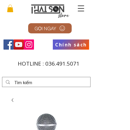
GỌI NGAY
Chính sách
HOTLINE :
036.491.5071