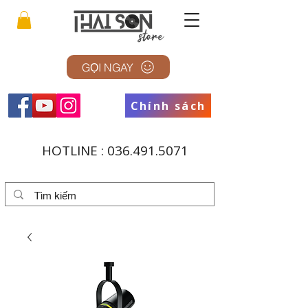
GỌI NGAY
Chính sách
HOTLINE :
036.491.5071