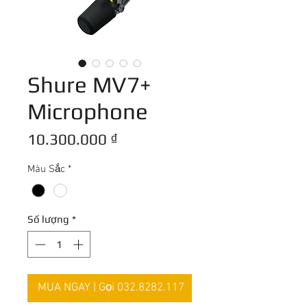
Shure MV7+
Microphone
Giá
10.300.000 ₫
Màu Sắc
*
Số lượng
*
MUA NGAY | Gọi 032.8282.117