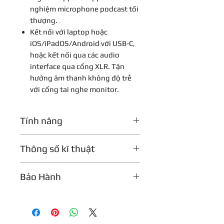
nghiệm microphone podcast tối
thượng.
Kết nối với laptop hoặc
iOS/iPadOS/Android với USB-C,
hoặc kết nối qua các audio
interface qua cổng XLR. Tận
hưởng âm thanh không độ trễ
với cổng tai nghe monitor.
Tính năng
• Công nghệ Voice Isolation tách
Thông số kĩ thuật
biệt giọng nói với những âm thanh
nền không mong muốn, vì vậy bạn
luôn có thể ghi âm một cách trọn
Loại
Dynamic (moving
Bảo Hành
vẹn nhất.
Micro
coil)
• Auto Level tối ưu hơn điều chỉnh
Baor hành 1 năm
mức gain của micro dựa trên
Hướng
Unidirectional
khoảng cách, âm lượng và không
thu âm
(cardioid)