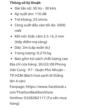
Thông số kỹ thuật:
Dải tần số: 30 Hz - 30 kHz
Áp suất âm: 110 dB
Trở kháng: 25 ohms
Công suất đầu vào tối đa: 3000
mW
Kết nối: Giắc cắm 3,5 / 6,3 mm
(tiếp điểm mạ vàng)
Dây: 3m (cáp xoắn ốc)
Trọng lượng: 0,270 kg
Bao gồm túi xách chất lượng cao
Địa chỉ cửa hàng: 30/22/28 Phùng
Văn Cung - P7 - Quận Phú Nhuận -
TP.HCM (Bách hoá xanh đi thẳng
lên 4 căn)
Fanpage: https://www.facebook.c
om/ThaiSonBeatboxStore
Hotline: 0328282117 (Tư vấn mua
hàng)