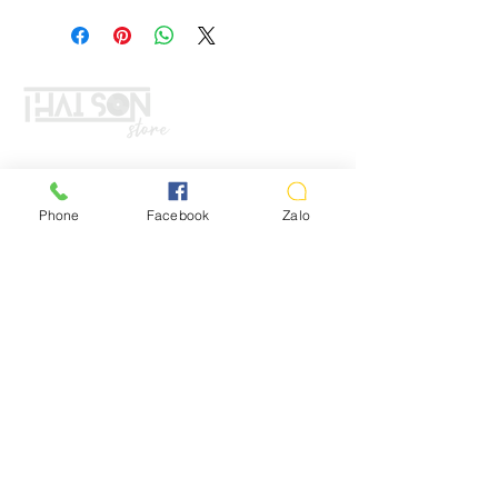
LIÊN HỆ
Phone
Facebook
Zalo
Vui lòng gọi trước khi đến mua hàng:
Địa chỉ: S8, đường số 16 - P3 - Q.Bình
Thạnh - TP.HCM
*Hotline :
036.491.5071
(Tư vấn mua hàng)
* ZALO ADMIN , KĨ THUẬT :
0332373266
( M.LÝ)