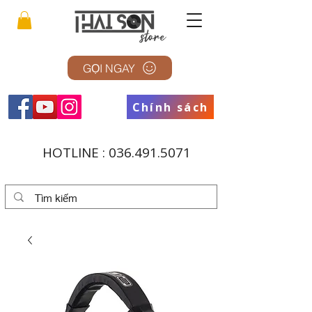
GỌI NGAY
Chính sách
HOTLINE :
036.491.5071