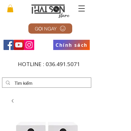
GỌI NGAY
Chính sách
HOTLINE :
036.491.5071