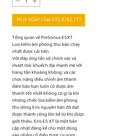
MUA NGAY | Gọi 032.8282.117
Tổng quan về PreSonus E5XT
Loa kiểm âm phòng thu bán chạy
nhất được cải tiến
Với đáp ứng tần số chính xác và
mượt mà; khuếch đại mạnh mẽ với
hàng tấn khoảng không; và các
chức năng điều chỉnh âm thanh
đảm bảo bạn luôn có được âm
thanh tốt nhất không có gì lạ khi
những chiếc loa kiểm âm phòng
thu dòng Eris nguyên bản đã đạt
được thành công lớn kể từ khi được
giới thiệu. Eris E5 XT là một bản
cập nhật đáng kể cho một dòng
sản phẩm cổ điển được ca ngợi.