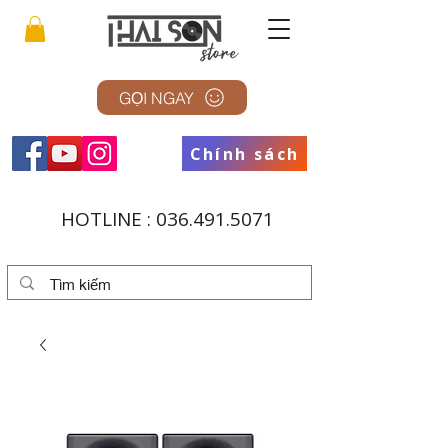
GỌI NGAY
Chính sách
HOTLINE :
036.491.5071