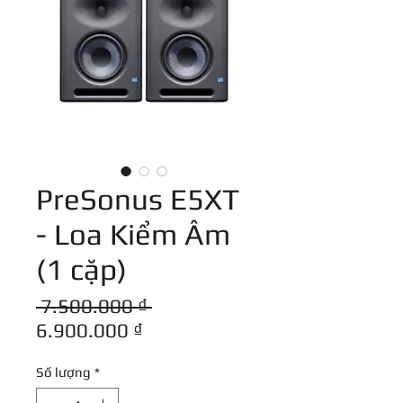
PreSonus E5XT
- Loa Kiểm Âm
(1 cặp)
Giá
 7.500.000 ₫ 
Giá
thông
6.900.000 ₫
bán
thường
Số lượng
*
rẻ