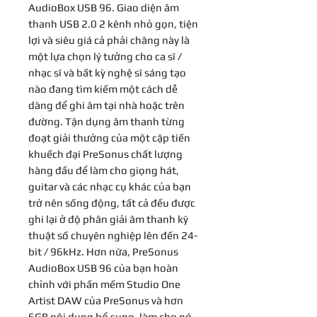
AudioBox USB 96. Giao diện âm
thanh USB 2.0 2 kênh nhỏ gọn, tiện
lợi và siêu giá cả phải chăng này là
một lựa chọn lý tưởng cho ca sĩ /
nhạc sĩ và bất kỳ nghệ sĩ sáng tạo
nào đang tìm kiếm một cách dễ
dàng để ghi âm tại nhà hoặc trên
đường. Tận dụng âm thanh từng
đoạt giải thưởng của một cặp tiền
khuếch đại PreSonus chất lượng
hàng đầu để làm cho giọng hát,
guitar và các nhạc cụ khác của bạn
trở nên sống động, tất cả đều được
ghi lại ở độ phân giải âm thanh kỹ
thuật số chuyên nghiệp lên đến 24-
bit / 96kHz. Hơn nữa, PreSonus
AudioBox USB 96 của bạn hoàn
chỉnh với phần mềm Studio One
Artist DAW của PreSonus và hơn
6GB nội dung bổ sung, làm cho nó