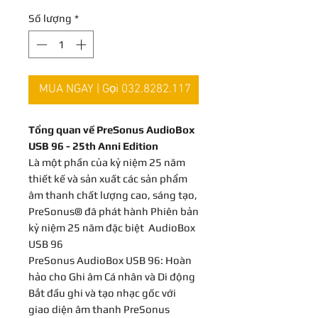
Số lượng
*
MUA NGAY | Gọi 032.8282.117
Tổng quan về PreSonus AudioBox
USB 96 - 25th Anni Edition
Là một phần của kỷ niệm 25 năm
thiết kế và sản xuất các sản phẩm
âm thanh chất lượng cao, sáng tạo,
PreSonus® đã phát hành Phiên bản
kỷ niệm 25 năm đặc biệt AudioBox
USB 96
PreSonus AudioBox USB 96: Hoàn
hảo cho Ghi âm Cá nhân và Di động
Bắt đầu ghi và tạo nhạc gốc với
giao diện âm thanh PreSonus