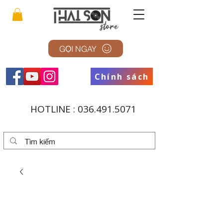
GỌI NGAY
Chính sách
HOTLINE :
036.491.5071