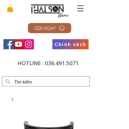
GỌI NGAY
Chính sách
HOTLINE :
036.491.5071