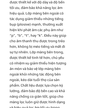
được thiết kế với độ dày và độ bền
tối ưu, đảm bảo khả năng lọc âm
hiệu quả. Lớp màng bên ngoài có
tác dụng giảm thiểu những tiếng
bụp (plosive) mạnh, thường xuất
hiện khi phát âm các phụ âm như
“p”, “b”, “t”, hay “k”. Điều này giúp
cho âm thanh thu được trong trẻo
hơn, không bị méo tiếng và mất đi
sự tự nhiên. Lớp màng bên trong,
được thiết kế tinh tế hơn, chủ yếu
có nhiệm vụ giảm thiểu hiện tượng
ăn mòn và bảo vệ lớp màng bên
ngoài khỏi những tác động bên
ngoài, kéo dài tuổi thọ của sản
phẩm. Chất liệu được lựa chọn kỹ
lưỡng, đảm bảo độ bền cao và khả
năng chống co giãn tốt, giúp cho
màng lọc luôn giữ được hình dạng
và hiệu quả lọc âm tối ưu trong