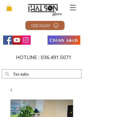
GỌI NGAY
Chính sách
HOTLINE :
036.491.5071