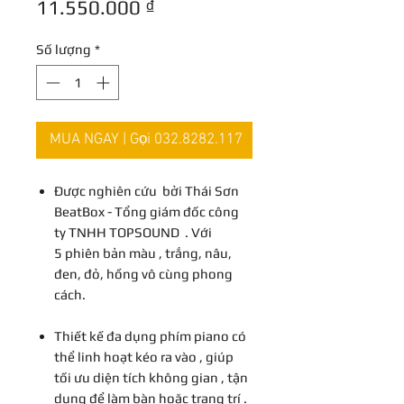
Giá
thông
11.550.000 ₫
bán
thường
Số lượng
*
rẻ
MUA NGAY | Gọi 032.8282.117
Được nghiên cứu bởi Thái Sơn
BeatBox - Tổng giám đốc công
ty TNHH TOPSOUND . Với
5 phiên bản màu , trắng, nâu,
đen, đỏ, hồng vô cùng phong
cách.
Thiết kế đa dụng phím piano có
thể linh hoạt kéo ra vào , giúp
tối ưu diện tích không gian , tận
dụng để làm bàn hoặc trang trí .