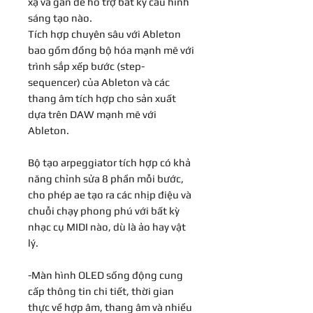
xạ và gán để hỗ trợ bất kỳ cấu hình
sáng tạo nào.
Tích hợp chuyên sâu với Ableton
bao gồm đồng bộ hóa mạnh mẽ với
trình sắp xếp bước (step-
sequencer) của Ableton và các
thang âm tích hợp cho sản xuất
dựa trên DAW mạnh mẽ với
Ableton.
Bộ tạo arpeggiator tích hợp có khả
năng chỉnh sửa 8 phần mỗi bước,
cho phép ae tạo ra các nhịp điệu và
chuỗi chạy phong phú với bất kỳ
nhạc cụ MIDI nào, dù là ảo hay vật
lý.
-Màn hình OLED sống động cung
cấp thông tin chi tiết, thời gian
thực về hợp âm, thang âm và nhiều