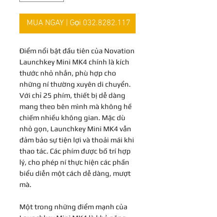
MUA NGAY | Gọi 032.8282.117
Điểm nổi bật đầu tiên của Novation
Launchkey Mini MK4 chính là kích
thước nhỏ nhắn, phù hợp cho
những ní thường xuyên di chuyển.
Với chỉ 25 phím, thiết bị dễ dàng
mang theo bên mình mà không hề
chiếm nhiều không gian. Mặc dù
nhỏ gọn, Launchkey Mini MK4 vẫn
đảm bảo sự tiện lợi và thoải mái khi
thao tác. Các phím được bố trí hợp
lý, cho phép ní thực hiện các phần
biểu diễn một cách dễ dàng, mượt
mà.
Một trong những điểm mạnh của