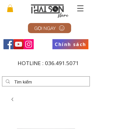
GỌI NGAY
Chính sách
HOTLINE :
036.491.5071