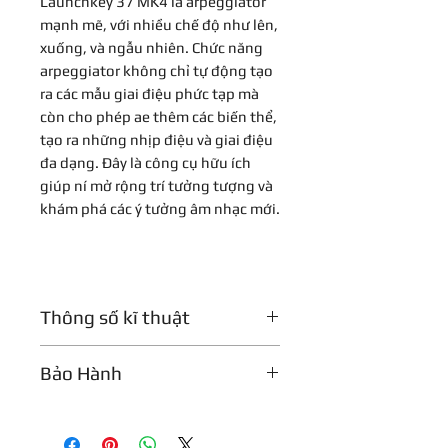
Launchkey 37 MK4 là arpeggiator
mạnh mẽ, với nhiều chế độ như lên,
xuống, và ngẫu nhiên. Chức năng
arpeggiator không chỉ tự động tạo
ra các mẫu giai điệu phức tạp mà
còn cho phép ae thêm các biến thể,
tạo ra những nhịp điệu và giai điệu
đa dạng. Đây là công cụ hữu ích
giúp ní mở rộng trí tưởng tượng và
khám phá các ý tưởng âm nhạc mới.
Thông số kĩ thuật
Type:
Launchkey Mk4 Keyboard
Bảo Hành
Controller
Number of Keys:
37
Bảo hành 12 tháng
Type of Keys:
Synth-style
Pads:
16 x Velocity-sensitive Pads,