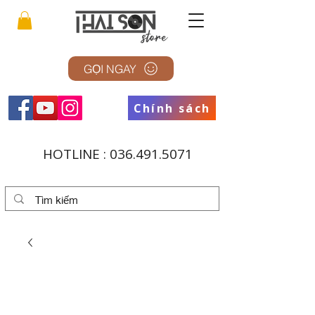
GỌI NGAY
Chính sách
HOTLINE :
036.491.5071