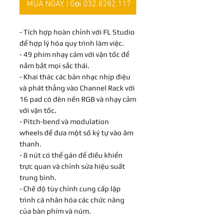
MUA NGAY | Gọi 032.8282.117
- Tích hợp hoàn chỉnh với FL Studio
để hợp lý hóa quy trình làm việc.
- 49 phím nhạy cảm với vận tốc để
nắm bắt mọi sắc thái.
- Khai thác các bản nhạc nhịp điệu
và phát thẳng vào Channel Rack với
16 pad có đèn nền RGB và nhạy cảm
với vận tốc.
- Pitch-bend và modulation
wheels để đưa một số ký tự vào âm
thanh.
- 8 nút có thể gán để điều khiển
trực quan và chỉnh sửa hiệu suất
trung bình.
- Chế độ tùy chỉnh cung cấp lập
trình cá nhân hóa các chức năng
của bàn phím và núm.