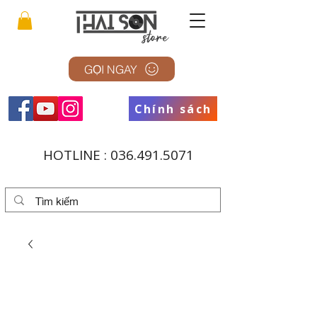
GỌI NGAY
Chính sách
HOTLINE :
036.491.5071