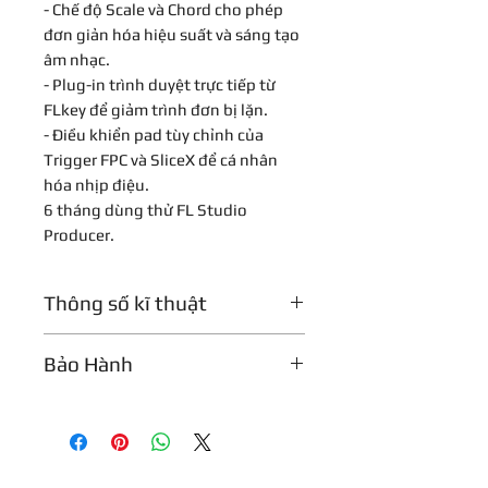
- Chế độ Scale và Chord cho phép
đơn giản hóa hiệu suất và sáng tạo
âm nhạc.
- Plug-in trình duyệt trực tiếp từ
FLkey để giảm trình đơn bị lặn.
- Điều khiển pad tùy chỉnh của
Trigger FPC và SliceX để cá nhân
hóa nhịp điệu.
6 tháng dùng thử FL Studio
Producer.
Thông số kĩ thuật
Type:Keyboard Controller
Bảo Hành
Number of Keys:49
Type of Keys:Synth Action
Bảo hành 12 tháng
Velocity Sensitive:Yes
Pads:16 x Velocity Sensitive RGB
Pads