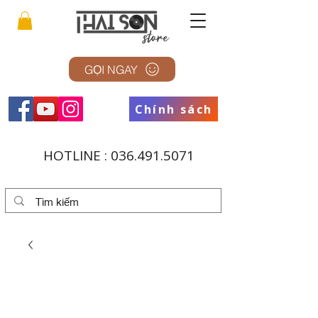
GỌI NGAY
Chính sách
HOTLINE :
036.491.5071