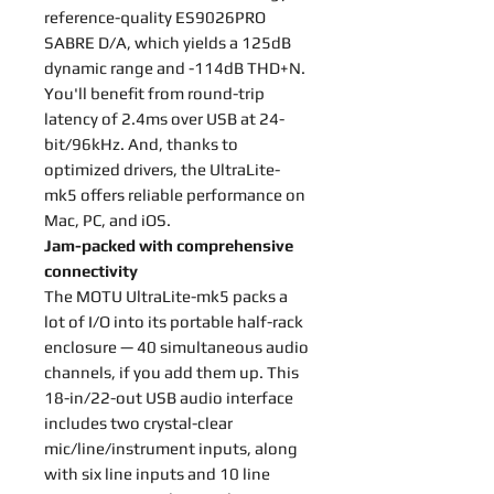
reference-quality ES9026PRO
SABRE D/A, which yields a 125dB
dynamic range and -114dB THD+N.
You'll benefit from round-trip
latency of 2.4ms over USB at 24-
bit/96kHz. And, thanks to
optimized drivers, the UltraLite-
mk5 offers reliable performance on
Mac, PC, and iOS.
Jam-packed with comprehensive
connectivity
The MOTU UltraLite-mk5 packs a
lot of I/O into its portable half-rack
enclosure — 40 simultaneous audio
channels, if you add them up. This
18-in/22-out USB audio interface
includes two crystal-clear
mic/line/instrument inputs, along
with six line inputs and 10 line