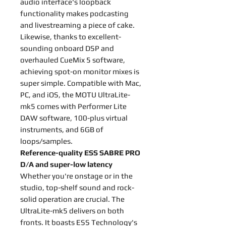
audio interface's loopback
functionality makes podcasting
and livestreaming a piece of cake.
Likewise, thanks to excellent-
sounding onboard DSP and
overhauled CueMix 5 software,
achieving spot-on monitor mixes is
super simple. Compatible with Mac,
PC, and iOS, the MOTU UltraLite-
mk5 comes with Performer Lite
DAW software, 100-plus virtual
instruments, and 6GB of
loops/samples.
Reference-quality ESS SABRE PRO
D/A and super-low latency
Whether you're onstage or in the
studio, top-shelf sound and rock-
solid operation are crucial. The
UltraLite-mk5 delivers on both
fronts. It boasts ESS Technology's