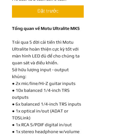
Đặt trước
Tổng quan về Motu Ultralite MK5
Trải qua 5 đời cải tiến thì Motu
Ultralite hoàn thiện cực kỳ tốt với
màn hình LED đủ để cho chúng ta
quan sát và điều khiển.
Sở hữu lượng input - output
khủng:
● 2x mic/line/Hi-Z guitar inputs
● 10x balanced 1/4-inch TRS
outputs
● 6x balanced 1/4-inch TRS inputs
● 1x optical in/out (ADAT or
TOSLink)
● 1x RCA S/PDIF digital in/out
● 1x stereo headphone w/volume