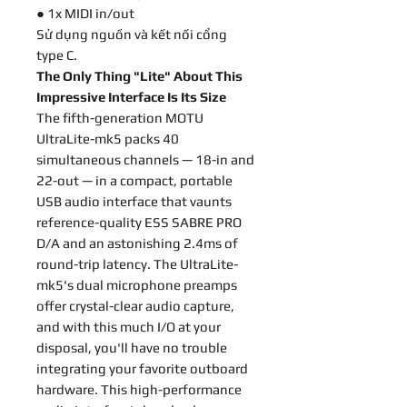
● 1x MIDI in/out
Sử dụng nguồn và kết nối cổng
type C.
The Only Thing "Lite" About This
Impressive Interface Is Its Size
The fifth-generation MOTU
UltraLite-mk5 packs 40
simultaneous channels — 18-in and
22-out — in a compact, portable
USB audio interface that vaunts
reference-quality ESS SABRE PRO
D/A and an astonishing 2.4ms of
round-trip latency. The UltraLite-
mk5's dual microphone preamps
offer crystal-clear audio capture,
and with this much I/O at your
disposal, you'll have no trouble
integrating your favorite outboard
hardware. This high-performance