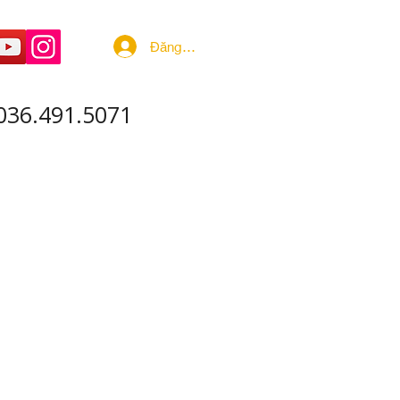
Đăng nhập
036.491.5071
 ÂM - SẢN XUẤT
More