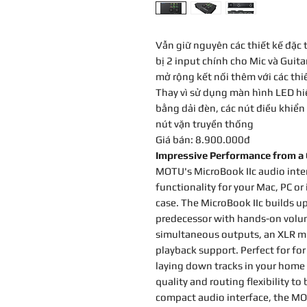
Vẫn giữ nguyên các thiết kế đặc 
bị 2 input chính cho Mic và Guita
mở rộng kết nối thêm với các thiết
Thay vì sử dụng màn hình LED hiể
bằng dải đèn, các nút điều khiển
nút vặn truyền thống
Giá bán: 8.900.000đ
Impressive Performance from a 
MOTU's MicroBook IIc audio inte
functionality for your Mac, PC or
case. The MicroBook IIc builds up
predecessor with hands-on volume
simultaneous outputs, an XLR mi
playback support. Perfect for for
laying down tracks in your home 
quality and routing flexibility to
compact audio interface, the MOT