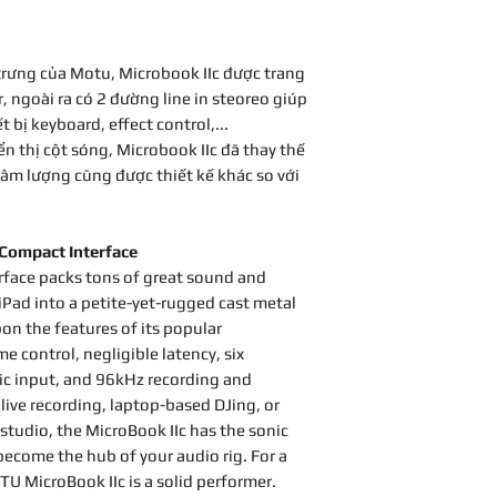
Number of Prea
hàng mới đầu tiẽn.
Phantom Power:
thì sẽ không được 
Analog Inputs:
1 
3. Khi khách hàn
trưng của Motu, Microbook IIc được trang
(instrument), 2 x 
khách hàng phải đă
r, ngoài ra có 2 đường line in steoreo giúp
Analog Outputs:
MOTU với thời hạn 9
 bị keyboard, effect control,...
1 x 1/4" (headp
Ủy Quyền”
n thị cột sóng, Microbook IIc đã thay thế
Digital Outputs:
4. Bảo hành chỉ có
 âm lượng cũng được thiết kế khác so với
Data I/O:
1 x USB
mua từ chính nhà “
Bus Powered:
US
không thể mua hàng 
Height:
1.25"
Việt Nam.
Compact Interface
Width:
5.5"
5. Nếu máy của kh
rface packs tons of great sound and
Depth:
3.6"
thì sẽ không được b
 iPad into a petite-yet-rugged cast metal
hàng mới bị lỗi.
on the features of its popular
6. MOTU sẽ không 
 control, negligible latency, six
hành!
c input, and 96kHz recording and
7. MOTU sẽ không 
 live recording, laptop-based DJing, or
hành. Khách hàng ph
studio, the MicroBook IIc has the sonic
chuyển 1 chiều từ V
 become the hub of your audio rig. For a
U MicroBook IIc is a solid performer.