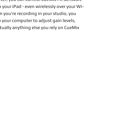
your iPad - even wirelessly over your Wi-
 you're recording in your studio, you
 your computer to adjust gain levels,
tually anything else you rely on CueMix
ng:
.Bình Thạnh - TP.HCM