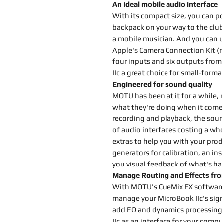
An ideal mobile audio interface
With its compact size, you can p
backpack on your way to the club o
a mobile musician. And you can us
Apple's Camera Connection Kit (no
four inputs and six outputs fr
IIc a great choice for small-form
Engineered for sound quality
MOTU has been at it for a while, 
what they're doing when it come
recording and playback, the sound
of audio interfaces costing a wh
extras to help you with your prod
generators for calibration, an in
you visual feedback of what's ha
Manage Routing and Effects fr
With MOTU's CueMix FX software 
manage your MicroBook IIc's sig
add EQ and dynamics processing
IIc as an interface for your com