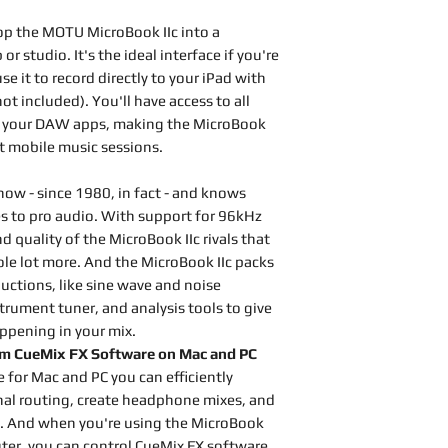
op the MOTU MicroBook IIc into a
r studio. It's the ideal interface if you're
e it to record directly to your iPad with
t included). You'll have access to all
om your DAW apps, making the MicroBook
at mobile music sessions.
now - since 1980, in fact - and knows
s to pro audio. With support for 96kHz
 quality of the MicroBook IIc rivals that
ole lot more. And the MicroBook IIc packs
uctions, like sine wave and noise
strument tuner, and analysis tools to give
ppening in your mix.
om CueMix FX Software on Mac and PC
for Mac and PC you can efficiently
nal routing, create headphone mixes, and
. And when you're using the MicroBook
puter, you can control CueMix FX software