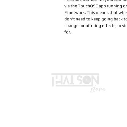
via the TouchOSC app running on 
Fi network. This means that when
don't need to keep going back to
change monitoring effects, or vir
for.
LIÊN HỆ
Vui lòng gọi trước khi đến mua hà
Địa chỉ: S8, đường số 16 - P3 - Q