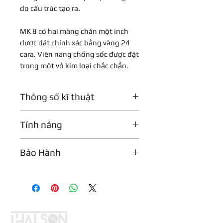
do cấu trúc tạo ra.
MK 8 có hai màng chắn một inch
được dát chính xác bằng vàng 24
cara. Viên nang chống sốc được đặt
trong một vỏ kim loại chắc chắn.
Thông số kĩ thuật
Kích thước
Tính năng
160 x 57 mm (Dài x Sâu)
Micro thu âm condenser màng
Đáp ứng tần số
Bảo Hành
rung lớn
20Hz – 20kHz
Năm mẫu cực có thể chuyển đổi
Bảo hành 1 năm
Bộ lọc cắt/cuộn thấp có thể
Nguyên lý chuyển đổi
chuyển đổi 3 vị trí
Micro Condenser phân cực bên
Công tắc pad 3 vị trí
ngoài, màng ngăn 1''
Hai màng chắn 1 inch mạ vàng
24 cara