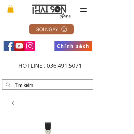
GỌI NGAY
Chính sách
HOTLINE :
036.491.5071