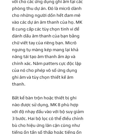
vời cho các ứng dụng ghi âm tại các
phòng thu dự án. Đó là micrô dành
cho những người dồn hết đam mê
vào các dự án âm thanh của họ. MK
8 cung cấp các tùy chọn tinh vi để
đánh dấu âm thanh của bạn bằng
chữ viết tay của riêng bạn. Micrô
ngưng tụ màng kép mang lại khả
năng tái tạo âm thanh ấm áp và
chính xác. Năm patters cực độc lập
của nó cho phép vô số ứng dụng
ghi âm và tùy chọn thiết kế âm
thanh.
Bất kể bàn trộn hoặc thiết bị ghi
nào được sử dụng, MK 8 phù hợp
với độ nhạy đầu vào với bộ suy giảm
3 bước. Hai bộ lọc có thể điều chỉnh
bù cho hiệu ứng lân cận cũng như
tiếng ồn tần số thấp hoặc tiếng ồn