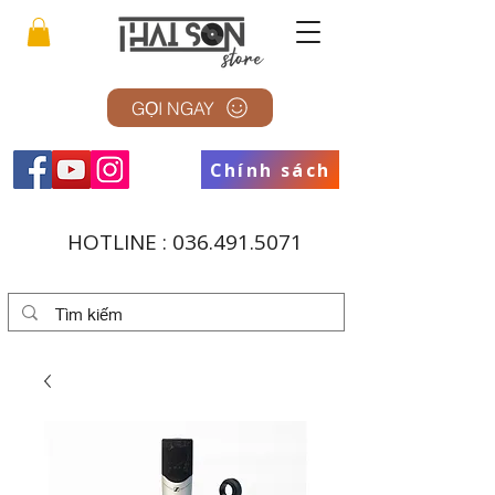
GỌI NGAY
Chính sách
HOTLINE :
036.491.5071