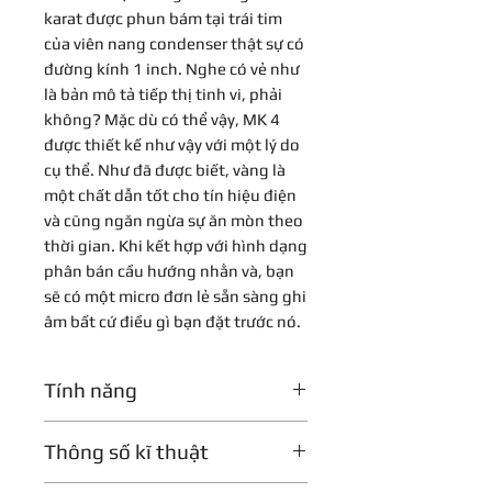
karat được phun bám tại trái tim
của viên nang condenser thật sự có
đường kính 1 inch. Nghe có vẻ như
là bản mô tả tiếp thị tinh vi, phải
không? Mặc dù có thể vậy, MK 4
được thiết kế như vậy với một lý do
cụ thể. Như đã được biết, vàng là
một chất dẫn tốt cho tín hiệu điện
và cũng ngăn ngừa sự ăn mòn theo
thời gian. Khi kết hợp với hình dạng
phân bán cầu hướng nhằn và, bạn
sẽ có một micro đơn lẻ sẵn sàng ghi
âm bất cứ điều gì bạn đặt trước nó.
Tính năng
MK 4 là micrô condenser có màng
Thông số kĩ thuật
ngăn lớn dành cho các bản thu âm
phòng thu chuyên nghiệp. Với độ