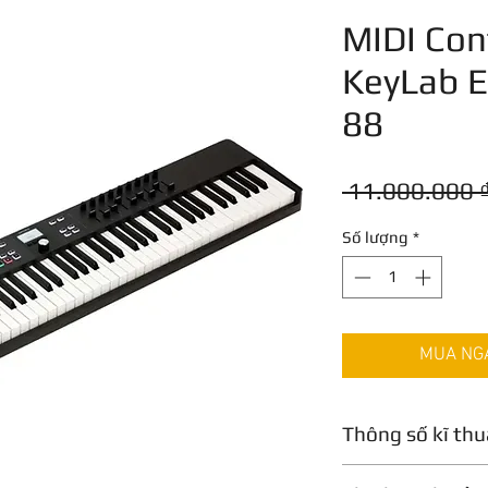
MIDI Cont
KeyLab E
88
 11.000.000 ₫
Số lượng
*
MUA NGAY
Thông số kĩ thu
Thông số kỹ thuật