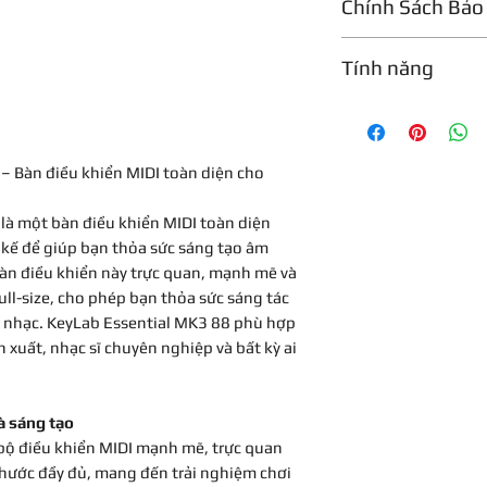
Chính Sách Bảo
Loại
Bảo hành 1 năm
Tính năng
Số lượng phím
Ưu điểm sản phẩm
Loại phím
KeyLab Essential MK
cho bàn phím bán-gi
Cảm nhận lực đán
 – Bàn điều khiển MIDI toàn diện cho
thị trường. Sản ph
thiết lập kết hợp và
Pad
 là một bàn điều khiển MIDI toàn diện
MIDI. Bàn điều khiể
 kế để giúp bạn thỏa sức sáng tạo âm
khiển DAW và MIDI 
àn điều khiển này trực quan, mạnh mẽ và
khi kết nối. Bên cạ
Đầu vào pedal
ull-size, cho phép bạn thỏa sức sáng tác
năng tương thích và
ốt nhạc. KeyLab Essential MK3 88 phù hợp
DAW chính, bao gồm
Đầu vào/đầu ra MI
 xuất, nhạc sĩ chuyên nghiệp và bất kỳ ai
Pro, Cubase và Bitw
Arturia KeyLab Ess
USB
khiển MIDI đa năng
năng và khả năng. 
Phần mềm
à sáng tạo
cao quá trình sáng tạo của bạn
bộ điều khiển MIDI mạnh mẽ, trực quan
mới bắt đầu hay nh
thước đầy đủ, mang đến trải nghiệm chơi