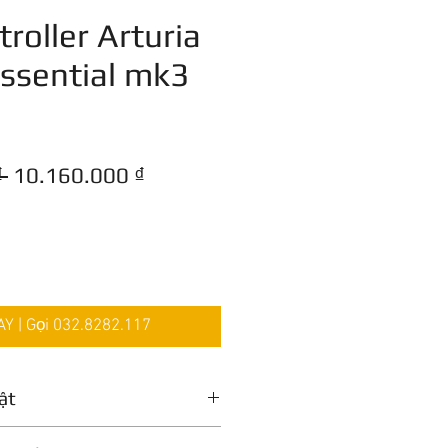
roller Arturia
ssential mk3
Giá
Giá
 
10.160.000 ₫
thông
bán
thường
rẻ
 | Gọi 032.8282.117
ật