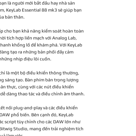
nghiệm (So dù bạn 
bạn là người mới bắt đầu hay nhà sản
xuất âm nhạc dày dạ
Định dạng
m, KeyLab Essential 88 mk3 sẽ giúp bạn
quan, tích hợp DAW
ủa bản thân.
lượng cao, KeyLab E
sung giá trị cho bất
ấp cho bạn khả năng kiểm soát hoàn toàn
Yêu cầu hệ điều h
nào.
ời tích hợp liền mạch với Analog Lab,
Mac
hanh khổng lồ để khám phá. Với KeyLab
 dàng tạo ra những bản phối đầy cảm
Yêu cầu hệ điều h
 những nhịp điệu lôi cuốn.
PC
hỉ là một bộ điều khiển thông thường,
Chiều cao
ng sáng tạo. Bàn phím bán trọng lượng
ân thực, cùng với các nút điều khiển
Chiều rộng
 dễ dàng thao tác và điều chỉnh âm thanh.
Độ sâu
ết nối plug-and-play và các điều khiển
 DAW phổ biến. Bên cạnh đó, KeyLab
ác script tùy chỉnh cho các DAW lớn như
 Bitwig Studio, mang đến trải nghiệm tích
uả làm việc.