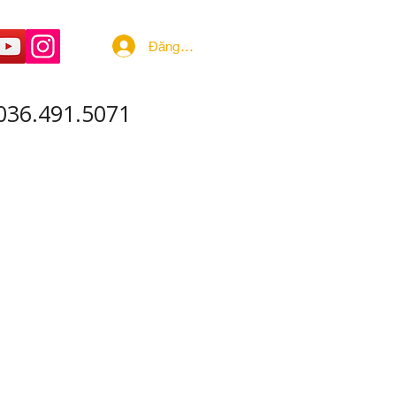
Đăng nhập
036.491.5071
 ÂM - SẢN XUẤT
More