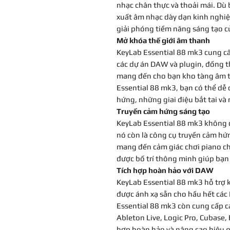
nhạc chân thực và thoải mái. Dù 
xuất âm nhạc dày dạn kinh nghiệ
giải phóng tiềm năng sáng tạo c
Mở khóa thế giới âm thanh
KeyLab Essential 88 mk3 cung c
các dự án DAW và plugin, đồng th
mang đến cho bạn kho tàng âm t
Essential 88 mk3, bạn có thể dễ
hứng, những giai điệu bắt tai và
Truyền cảm hứng sáng tạo
KeyLab Essential 88 mk3 không c
nó còn là công cụ truyền cảm hứ
mang đến cảm giác chơi piano ch
được bố trí thông minh giúp bạn
Tích hợp hoàn hảo với DAW
KeyLab Essential 88 mk3 hỗ trợ k
được ánh xạ sẵn cho hầu hết các
Essential 88 mk3 còn cung cấp c
Ableton Live, Logic Pro, Cubase,
hợp hoàn hảo và nâng cao hiệu q