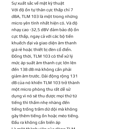
Sự xuất sắc về mặt kỹ thuật
Với độ ồn tự thân cực thấp chỉ 7
dBA, TLM 103 là một trong những
micro yên tĩnh nhất hiện có. Và độ
nhạy cao -32,5 dBV đảm bảo độ ồn
cực thấp, ngay cả với các bộ tiền
khuếch đại và giao diện âm thanh
giá rẻ hoặc thiết bị đèn cổ điển.
Đồng thời, TLM 103 có thể xử lý
mức áp suất âm thanh cực lớn lên
đến 138 dB mà không cần phải
giảm âm trước. Dải động rộng 131
dB của nó khiến TLM 103 trở thành
một micro phòng thu rất dễ sử
dụng vì nó sẽ thu được mọi thứ từ
tiếng thì thầm nhẹ nhàng đến
tiếng trống trầm dữ dội mà không
gây thêm tiếng ồn hoặc méo tiếng.
Đầu ra không cần biến áp
Là một thành viên của dòng TLM