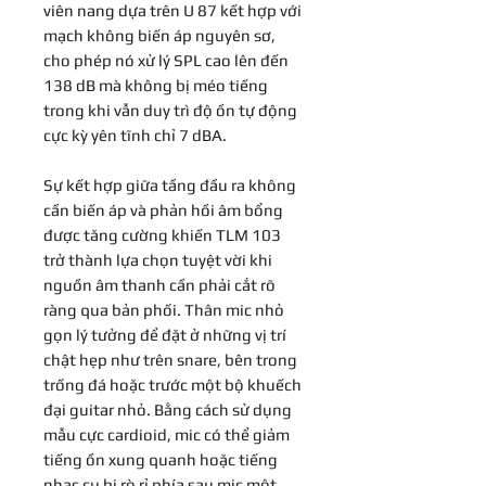
viên nang dựa trên U 87 kết hợp với
mạch không biến áp nguyên sơ,
cho phép nó xử lý SPL cao lên đến
138 dB mà không bị méo tiếng
trong khi vẫn duy trì độ ồn tự động
cực kỳ yên tĩnh chỉ 7 dBA.
Sự kết hợp giữa tầng đầu ra không
cần biến áp và phản hồi âm bổng
được tăng cường khiến TLM 103
trở thành lựa chọn tuyệt vời khi
nguồn âm thanh cần phải cắt rõ
ràng qua bản phối. Thân mic nhỏ
gọn lý tưởng để đặt ở những vị trí
chật hẹp như trên snare, bên trong
trống đá hoặc trước một bộ khuếch
đại guitar nhỏ. Bằng cách sử dụng
mẫu cực cardioid, mic có thể giảm
tiếng ồn xung quanh hoặc tiếng
nhạc cụ bị rò rỉ phía sau mic một