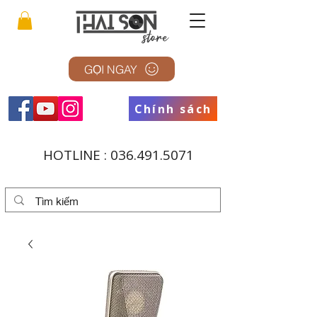
GỌI NGAY
Chính sách
HOTLINE :
036.491.5071