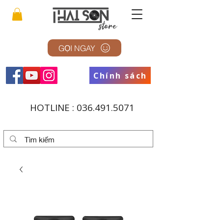
GỌI NGAY
Chính sách
HOTLINE :
036.491.5071