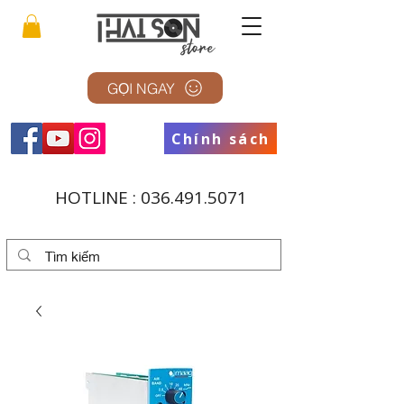
GỌI NGAY
Chính sách
HOTLINE :
036.491.5071