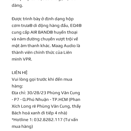
dàng.
Được trình bày ở định dạng hộp
cơm trưa® di động hàng đầu, EQ4®
cung cấp AIR BAND® huyền thoại
và năm đường chuyền vượt trội về
mặt âm thanh khác. Maag Audio là
thành viên chính thức của Liên
minh VPR.
LIÊN HỆ
Vui lòng gọi trước khi đến mua
hàng:
Địa chỉ: 30/28/23 Phùng Văn Cung
- P7 - Q.Phú Nhuận - TP.HCM (Phan
Xích Long rẽ Phùng Văn Cung, thấy
Bách hoá xanh đi tiếp 4 nhà)
*Hotline 1: 032.8282.117 (Tư vấn
mua hàng)