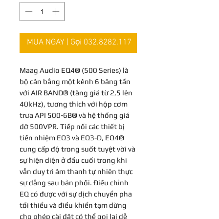
MUA NGAY | Gọi 032.8282.117
Maag Audio EQ4® (500 Series) là
bộ cân bằng một kênh 6 băng tần
với AIR BAND® (tăng giá từ 2,5 lên
40kHz), tương thích với hộp cơm
trưa API 500-6B® và hệ thống giá
đỡ 500VPR. Tiếp nối các thiết bị
tiền nhiệm EQ3 và EQ3-D, EQ4®
cung cấp độ trong suốt tuyệt vời và
sự hiện diện ở đầu cuối trong khi
vẫn duy trì âm thanh tự nhiên thực
sự đằng sau bản phối. Điều chỉnh
EQ có được với sự dịch chuyển pha
tối thiểu và điều khiển tạm dừng
cho phép cài đặt có thể gọi lại dễ