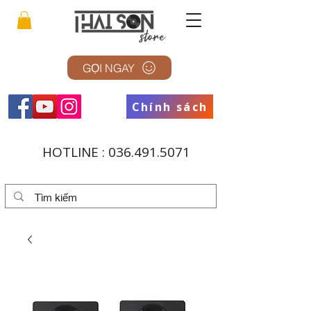
GỌI NGAY
Chính sách
HOTLINE :
036.491.5071