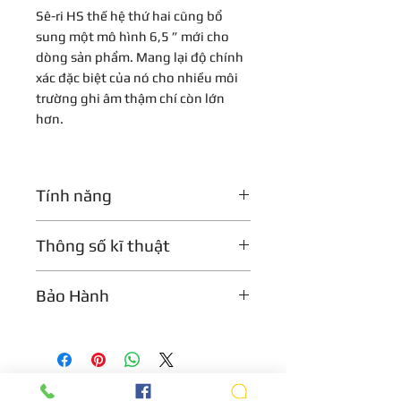
Sê-ri HS thế hệ thứ hai cũng bổ
sung một mô hình 6,5 ” mới cho
dòng sản phẩm. Mang lại độ chính
xác đặc biệt của nó cho nhiều môi
trường ghi âm thậm chí còn lớn
hơn.
Tính năng
Âm thanh của HS Series Studio
Thông số kĩ thuật
Monitors
Flexible Set up (HS-I only)
Kích thước trình điều khiển HF: 1
Công suất tích hợp và khuếch
Bảo Hành
“
đại Bi
Loại trình điều khiển HF: Mái
Công nghệ giảm tiếng ồn
Bảo hành 1 năm
vòm
Điều khiển và kết nối thông
Bộ điều khiển công suất của
minh
amp Driver: 60W
HS7 có thiết kế Giảm tiếng ồn
Bộ điều khiển công suất HF: