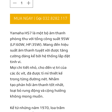
MUA NGAY | Gọi 032.8282.117
Yamaha HS7 là một bộ âm thanh
phòng thu với tổng công suất 95W
(LF:60W, HF:35W). Mang đến hiệu
suất âm thanh tuyệt vời được tăng
cường đáng kể bởi hệ thống lắp đặt
tinh vi.
Mọi chi tiết nhỏ, cho đến vị trí của
các ốc vít, đã được tỉ mỉ thiết kế
trong từng đường nét. Nhằm
tạo phản hồi âm thanh tốt nhất,
loại bỏ rung động và cộng hưởng
không mong muốn.
Kể từ những năm 1970, loa trầm