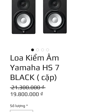
Loa Kiểm Âm
Yamaha HS 7
BLACK ( cặp)
Giá
 21.300.000 ₫ 
Giá
thông
19.800.000 ₫
bán
thường
Số lượng
*
rẻ