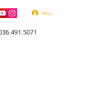
Đăng nhập
036.491.5071
 ÂM - SẢN XUẤT
More