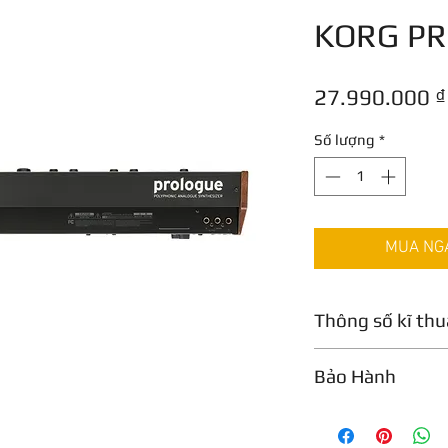
KORG PR
27.990.000 ₫
Số lượng
*
MUA NGAY
Thông số kĩ thu
Loại:
Polyphonic
Bảo Hành
Động cơ âm than
Analog/Digital:
A
12 tháng
Số lượng phím:
6
Bàn phím:
Natura