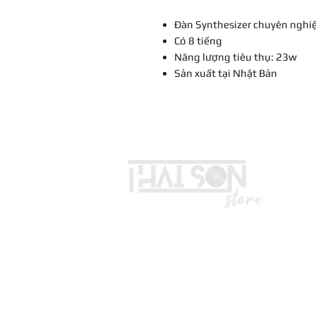
Đàn Synthesizer chuyên nghi
Có 8 tiếng
Năng lượng tiêu thụ: 23w
Sản xuất tại Nhật Bản
LIÊN HỆ
Vui lòng gọi trước khi đến mua hà
Địa chỉ: S8, đường số 16 - P3 - Q
*Hotline :