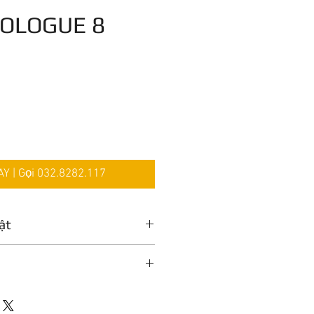
OLOGUE 8
Giá
 | Gọi 032.8282.117
ật
 Analog Synthesizer
h:
Analog, FM, Wavetable
nalog-Digital Hybrid
1
l touch synth action, Velocity-