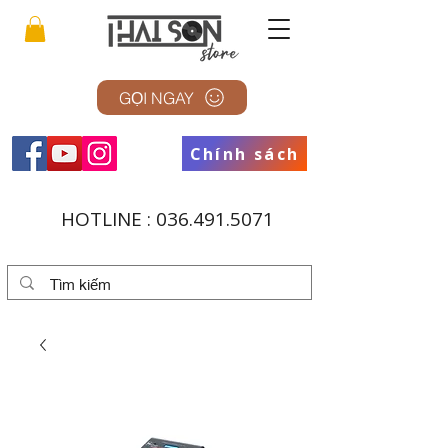
GỌI NGAY
Chính sách
HOTLINE :
036.491.5071