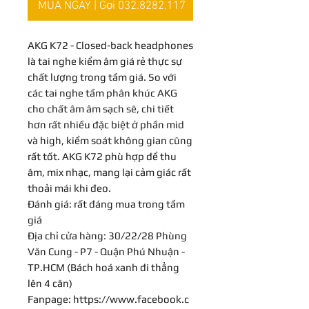
MUA NGAY | Gọi 032.8282.117
AKG K72 - Closed-back headphones
là tai nghe kiểm âm giá rẻ thực sự
chất lượng trong tầm giá. So với
các tai nghe tầm phân khúc AKG
cho chất âm âm sạch sẽ, chi tiết
hơn rất nhiều đặc biệt ở phần mid
và high, kiểm soát không gian cũng
rất tốt. AKG K72 phù hợp để thu
âm, mix nhạc, mang lại cảm giác rất
thoải mái khi đeo.
Đánh giá: rất đáng mua trong tầm
giá
Địa chỉ cửa hàng: 30/22/28 Phùng
Văn Cung - P7 - Quận Phú Nhuận -
TP.HCM (Bách hoá xanh đi thẳng
lên 4 căn)
Fanpage: https://www.facebook.c