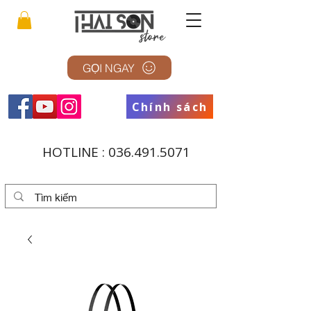
GỌI NGAY
Chính sách
HOTLINE :
036.491.5071