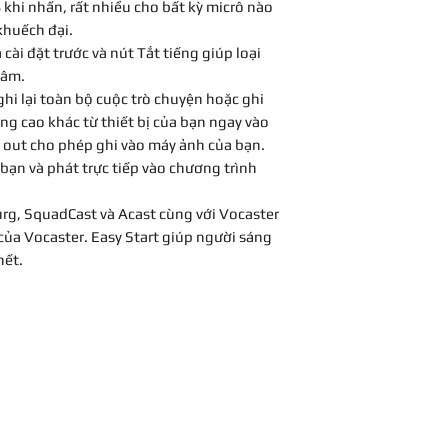
 khi nhấn, rất nhiều cho bất kỳ micrô nào
Over 70 dB gain
khuếch đại.
Phantom power:
ài đặt trước và nút Tắt tiếng giúp loại
Mute button
 âm.
Telephone and c
Stereo loopback
ghi lại toàn bộ cuộc trò chuyện hoặc ghi
Easy Start Tool
g cao khác từ thiết bị của bạn ngay vào
Master gain cont
 out cho phép ghi vào máy ảnh của bạn.
Master volume co
bạn và phát trực tiếp vào chương trình
headphones
3 RGB-backlit an
, SquadCast và Acast cùng với Vocaster
buttons
của Vocaster. Easy Start giúp người sáng
1 Microphone in
hết.
2 Monitor outpu
1 Stereo headph
1 TRRS phone jac
1 TRS camera ou
USB-C socket
Class Compliant
Power supply via
W or via externa