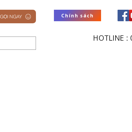
Chính sách
GỌI NGAY
HOTLINE : 
 STUDIO
THƯƠNG HIỆU
THU