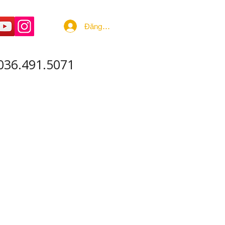
Đăng nhập
036.491.5071
 ÂM - SẢN XUẤT
More