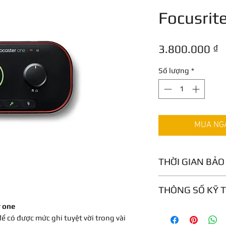
Focusrit
G
3.800.000 ₫
Số lượng
*
MUA NGAY
THỜI GIAN BẢ
Bảo hành 12 tháng
THÔNG SỐ KỸ 
r one
Auto Gain functi
 có được mức ghi tuyệt vời trong vài
Enhance function