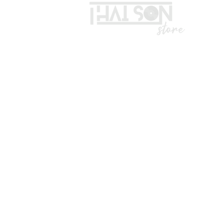
LIÊN HỆ
Vui lòng gọi trước khi đến mua hà
Địa chỉ: S8, đường số 16 - P3 - Q
*Hotline :
036.491.5071
(Tư vấn mua hàng)
* ZALO ADMIN , KĨ THUẬT : 0332
*TK ngân hàng:
Số TK: 1028988289
CTY TNHH TOP SOUND.
Vietcombank