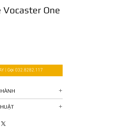
e Vocaster One
iá
 | Gọi 032.8282.117
O HÀNH
THUẬT
on for level adjustment
 with 3 presets