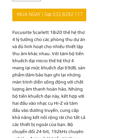
MUA NGAY | Gọi 032.8282.117
Focusrite Scarlett 18i20 thế hệ thứ
4 lý tưởng cho các phòng thu dự án
và đủ linh hoạt cho nhiều thiết lập
thu âm khác nhau. Với tám bộ tiền
khuếch đại micro thế hệ thứ 4
mang lại mức khuếch đại 69dB, sản
phẩm đảm bảo bạn ghi lại những
màn trình diễn sống động với chất
lượng âm thanh hoàn hảo. Những
bộ tiền khuếch đại này, kết hợp với
hai đầu vào nhạc cụ Hi-Z và tám
đầu vào đường truyền, cung cấp
khả năng kết nối rộng rãi cho tất cả
các thiết bị ngoài của bạn. Bộ
chuyển đổi 24-bit, 192kHz chuyên