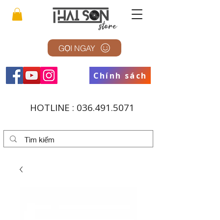
GỌI NGAY
Chính sách
HOTLINE :
036.491.5071