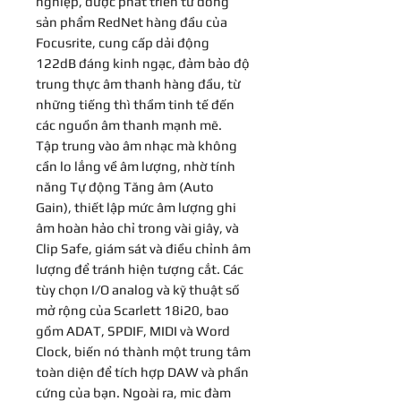
nghiệp, được phát triển từ dòng
sản phẩm RedNet hàng đầu của
Focusrite, cung cấp dải động
122dB đáng kinh ngạc, đảm bảo độ
trung thực âm thanh hàng đầu, từ
những tiếng thì thầm tinh tế đến
các nguồn âm thanh mạnh mẽ.
Tập trung vào âm nhạc mà không
cần lo lắng về âm lượng, nhờ tính
năng Tự động Tăng âm (Auto
Gain), thiết lập mức âm lượng ghi
âm hoàn hảo chỉ trong vài giây, và
Clip Safe, giám sát và điều chỉnh âm
lượng để tránh hiện tượng cắt. Các
tùy chọn I/O analog và kỹ thuật số
mở rộng của Scarlett 18i20, bao
gồm ADAT, SPDIF, MIDI và Word
Clock, biến nó thành một trung tâm
toàn diện để tích hợp DAW và phần
cứng của bạn. Ngoài ra, mic đàm