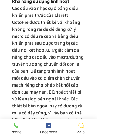
Khả năng sử dụng
linh hoạt
Các đầu vào nhạc cụ ở bảng điều
khiển phía trước của Clarett
OctoPre được thiết kế với khoảng
không rộng rãi để dễ dàng xử lý
micro có đầu ra cao và bảng điều
khiển phía sau được trang bị các
đầu nối kết hợp XLR/giắc cắm đa
năng cho các đầu vào micro/đường
truyền tự động chuyển đổi còn lại
của bạn. Để tăng tính linh hoạt,
mỗi đầu vào có điểm chèn chuyển
mạch riêng cho phép kết nối cáp
đơn của máy nén, EQ hoặc thiết bị
xử lý analog bên ngoài khác. Các
thiết bị bên ngoài này có đường rẽ
rơ le có dây cứng, vì vậy bạn có thể
kết nối thiết bị bên ngoài của mình
hoặc patchbay và sẵn sàng hoạt
Phone
Facebook
Zalo
động chỉ bằng một nút nhấn.