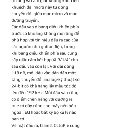
rõ ràng và cảm giác không khí. Tiền
khuếch đại micro này tự động
chuyển đổi giữa mức micro và mức
đường truyền.
Các đầu vào ở bảng điều khiển phía
trước có khoảng không mở rộng để
phù hợp với tín hiệu đầu ra cao của
các nguồn như guitar điện, trong
khi bảng điều khiển phía sau cung
cấp giắc cắm kết hợp XLR/1/4″ cho
sáu đầu vào còn lại. Với dải động
118 dB, mỗi đầu vào dẫn đến một
tầng chuyển đổi analog-kỹ thuật số
24-bit có khả năng lấy mẫu tốc độ
lên đến 192 kHz. Mỗi đầu vào cũng
có điểm chèn riêng với đường rẽ
rơle có dây cứng cho máy nén bên
ngoài, EQ hoặc bất kỳ bộ xử lý nào
bạn có.
Về mặt đầu ra, Clarett OctoPre cung