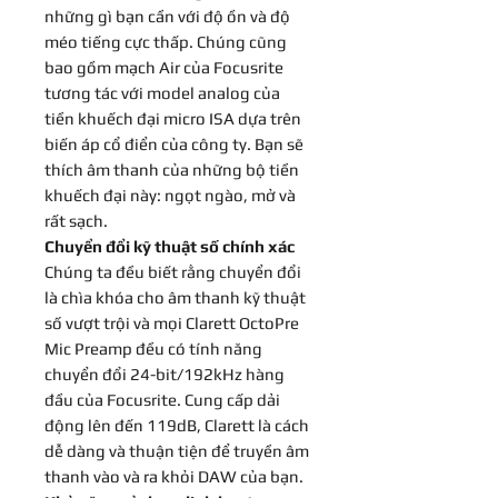
những gì bạn cần với độ ồn và độ
méo tiếng cực thấp. Chúng cũng
bao gồm mạch Air của Focusrite
tương tác với model analog của
tiền khuếch đại micro ISA dựa trên
biến áp cổ điển của công ty. Bạn sẽ
thích âm thanh của những bộ tiền
khuếch đại này: ngọt ngào, mở và
rất sạch.
Chuyển đổi kỹ thuật số chính xác
Chúng ta đều biết rằng chuyển đổi
là chìa khóa cho âm thanh kỹ thuật
số vượt trội và mọi Clarett OctoPre
Mic Preamp đều có tính năng
chuyển đổi 24-bit/192kHz hàng
đầu của Focusrite. Cung cấp dải
động lên đến 119dB, Clarett là cách
dễ dàng và thuận tiện để truyền âm
thanh vào và ra khỏi DAW của bạn.