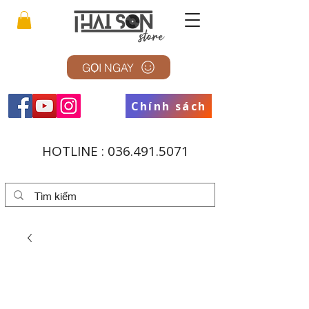
GỌI NGAY
Chính sách
HOTLINE :
036.491.5071