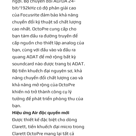
ngợi. Bộ chuyển đổi AD/DA 24-
bit/192kHz có độ phân giải cao
của Focusrite đảm bảo khả năng
chuyển đổi kỹ thuật số chất lượng
cao nhất. OctoPre cung cấp cho
bạn tám đầu ra đường truyền để
cấp nguồn cho thiết lập analog của
bạn, cùng với đầu vào và đầu ra
quang ADAT để mở rộng bất kỳ
soundcard nào được trang bị ADAT.
Bộ tiền khuếch đại nguyên sơ, khả
năng chuyển đổi chất lượng cao và
khả năng mở rộng của OctoPre
khiến nó trở thành công cụ lý
tưởng để phát triển phòng thu của
bạn.
H
iệu ứng Air
độc quyền mới
Được thiết kế đặc biệt cho dòng
Clarett, tiền khuếch đại micro trong
Clarett OctoPre mang lại tất cả