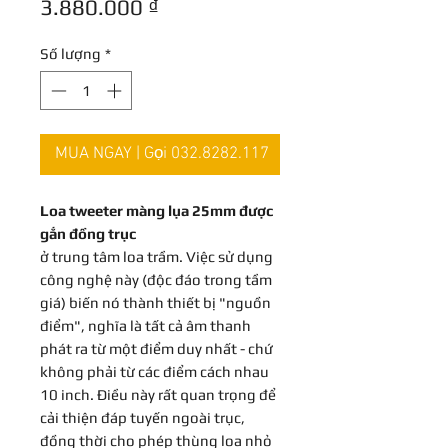
Giá
thông
3.880.000 ₫
bán
thường
Số lượng
*
rẻ
MUA NGAY | Gọi 032.8282.117
Loa tweeter màng lụa 25mm được
gắn đồng trục
ở trung tâm loa trầm. Việc sử dụng
công nghệ này (độc đáo trong tầm
giá) biến nó thành thiết bị "nguồn
điểm", nghĩa là tất cả âm thanh
phát ra từ một điểm duy nhất - chứ
không phải từ các điểm cách nhau
10 inch. Điều này rất quan trọng để
cải thiện đáp tuyến ngoài trục,
đồng thời cho phép thùng loa nhỏ