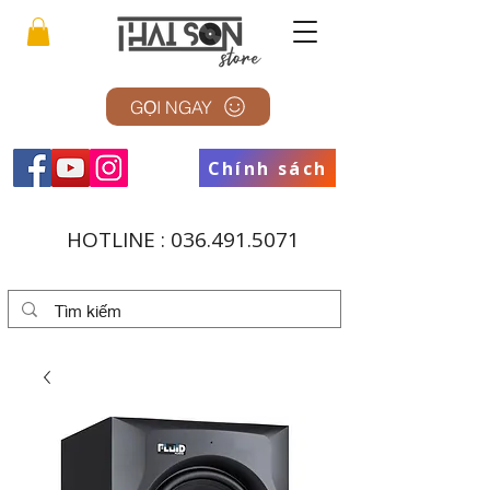
GỌI NGAY
Chính sách
HOTLINE :
036.491.5071