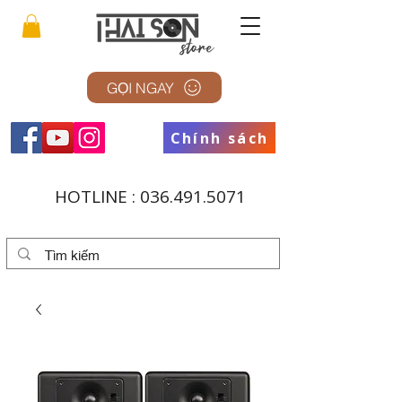
GỌI NGAY
Chính sách
HOTLINE :
036.491.5071