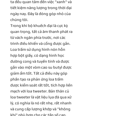
ta đều quan tâm đến việc "xanh" và
tiết kiệm năng lượng trong thời đại
ngày nay. Đây là đóng góp nhỏ của
chúng tôi.
Trong khi bộ khuếch đại là cực kỳ
quan trọng, tất cả âm thanh phát ra
từ vách ngăn phía trước, nơi các
trình điều khiển và cổng được gắn.
Loa trầm sử dụng hình nón hỗn
hợp bột giấy, có dạng hình học
đường cong và tuyến tính và được
gắn vào một vòm cao su butyl được
giảm ẩm tốt. Tất cả điều này góp
phần tạo ra phản ứng loa trầm
được kiểm soát rất tốt, tích hợp liền
mạch với loa tweeter. Bản thân củ
loa tweeter là vật liệu lụa đã qua xử
lý, có nghĩa là nó rất nhẹ, rất nhanh
và cung cấp lượng khớp và "không
khí" phù hợp cho các tần số cao.