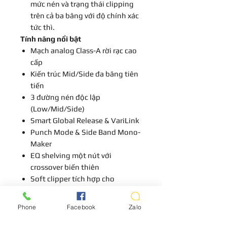
mức nén và trạng thái clipping
trên cả ba băng với độ chính xác
tức thì.
Tính năng nổi bật
Mạch analog Class-A rời rạc cao
cấp
Kiến trúc Mid/Side đa băng tiên
tiến
3 đường nén độc lập
(Low/Mid/Side)
Smart Global Release & VariLink
Punch Mode & Side Band Mono-
Maker
EQ shelving một nút với
crossover biến thiên
Soft clipper tích hợp cho
loudness kiểm soát
Đồng hồ analog độ phân giải
Phone
Facebook
Zalo
cao
Thủ công chế tác tại Đức