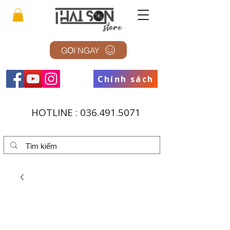
GỌI NGAY
Chính sách
HOTLINE :
036.491.5071