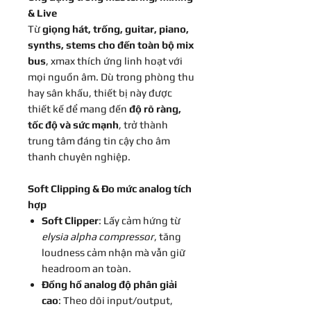
& Live
Từ
giọng hát, trống, guitar, piano,
synths, stems cho đến toàn bộ mix
bus
, xmax thích ứng linh hoạt với
mọi nguồn âm. Dù trong phòng thu
hay sân khấu, thiết bị này được
thiết kế để mang đến
độ rõ ràng,
tốc độ và sức mạnh
, trở thành
trung tâm đáng tin cậy cho âm
thanh chuyên nghiệp.
Soft Clipping & Đo mức analog tích
hợp
Soft Clipper
: Lấy cảm hứng từ
elysia alpha compressor
, tăng
loudness cảm nhận mà vẫn giữ
headroom an toàn.
Đồng hồ analog độ phân giải
cao
: Theo dõi input/output,