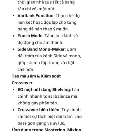
thời gian nhả của tất cả băng
tần chỉ với một nút.
VariLink Function
: Chọn chế độ
liên kết hoặc độc lập cho từng
băng để nén theo ý muốn.
Punch Mode
: Tăng lực đánh và
độ động cho âm thanh.
Side Band Mono-Maker
: Gom
dải trầm của kênh Side về mono,
giúp stereo tập trung và chặt
chẽ hơn.
Tạo màu âm & Kiểm soát
Crossover
EQ một nút dạng Shelving
: Cân
chỉnh nhanh tonal balance mà
không gây phân tán.
Crossover biến thiên
: Tùy chỉnh
chi tiết sự tách biệt dải trầm, cho
bass gọn gàng và uy lực.
Ứng dụng trong Mastering, Mixing