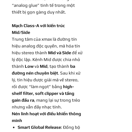
“analog glue” tinh tế trong một
thiết bị gọn gàng duy nhất.
Mạch Class-A với kiến trúc
Mid/Side
Trung tâm của xmax là đường tín
hiệu analog độc quyền, mã hóa tín
hiệu stereo thành
Mid và Side
để xử
lý độc lập. Kênh Mid được chia nhỏ
thành
Low
và
Mid
, tạo thành
ba
đường nén chuyên biệt
. Sau khi xử
lý, tín hiệu được giải mã về stereo,
rồi được “làm ngọt” bằng
high-
shelf filter, soft clipper và tầng
gain đầu ra
, mang lại sự trong trẻo
nhưng vẫn đầy nhạc tính.
Nén linh hoạt với điều khiển thông
minh
Smart Global Release
: Đồng bộ