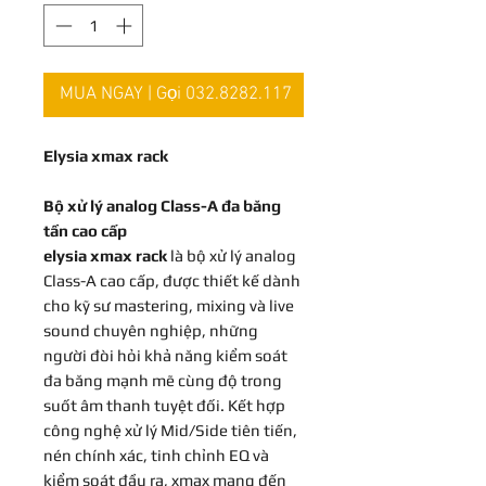
MUA NGAY | Gọi 032.8282.117
Elysia xmax rack
Bộ xử lý analog Class-A đa băng
tần cao cấp
elysia xmax rack
là bộ xử lý analog
Class-A cao cấp, được thiết kế dành
cho kỹ sư mastering, mixing và live
sound chuyên nghiệp, những
người đòi hỏi khả năng kiểm soát
đa băng mạnh mẽ cùng độ trong
suốt âm thanh tuyệt đối. Kết hợp
công nghệ xử lý Mid/Side tiên tiến,
nén chính xác, tinh chỉnh EQ và
kiểm soát đầu ra, xmax mang đến