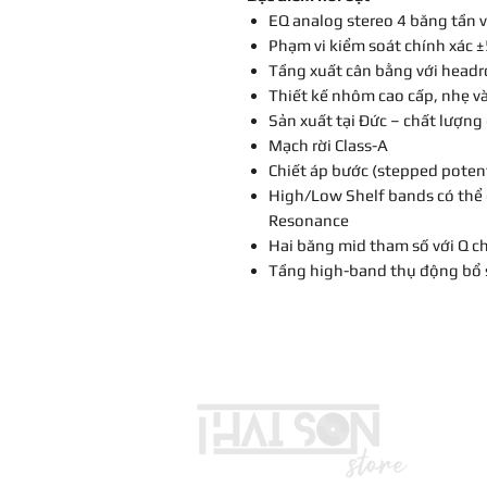
EQ analog stereo 4 băng tần v
Phạm vi kiểm soát chính xác 
Tầng xuất cân bằng với head
Thiết kế nhôm cao cấp, nhẹ v
Sản xuất tại Đức – chất lượng
Mạch rời Class-A
Chiết áp bước (stepped potent
High/Low Shelf bands có thể
Resonance
Hai băng mid tham số với Q c
Tầng high-band thụ động bổ 