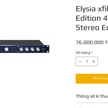
Elysia xf
Edition 
Stereo E
76.000.000 ₫
Số lượng
*
MUA NGAY
Thông số kĩ thu
Condition