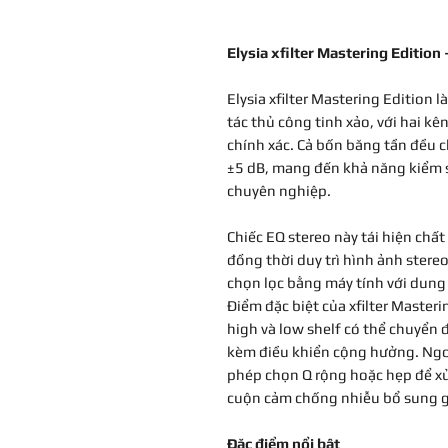
Elysia xfilter Mastering Editio
Elysia xfilter Mastering Edition 
tác thủ công tinh xảo, với hai kê
chính xác. Cả bốn băng tần đều c
±5 dB, mang đến khả năng kiểm s
chuyên nghiệp.
Chiếc EQ stereo này tái hiện chất 
đồng thời duy trì hình ảnh stere
chọn lọc bằng máy tính với dung 
Điểm đặc biệt của xfilter Master
high và low shelf có thể chuyển 
kèm điều khiển cộng hưởng. Ngoài
phép chọn Q rộng hoặc hẹp để xử l
cuộn cảm chống nhiễu bổ sung giú
Đặc điểm nổi bật