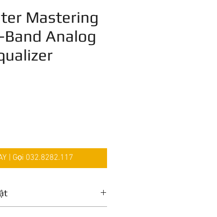
ilter Mastering
4-Band Analog
qualizer
Giá
 | Gọi 032.8282.117
ật
New