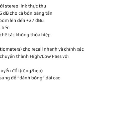
ới stereo link thực thụ
±5 dB cho cả bốn băng tần
room lên đến +27 dBu
à bền
 chế tác không thỏa hiệp
iometers) cho recall nhanh và chính xác
 chuyển thành High/Low Pass với
huyển đổi (rộng/hẹp)
sung để “đánh bóng” dải cao