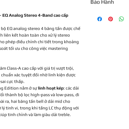
Bảo Hành
Tube or Solid Sta
Bảo hành 1 năm
n – EQ Analog Stereo 4-Band cao cấp
Channels
là bộ EQ analog stereo 4 băng tần được chế
nh liên kết hoàn toàn cho xử lý stereo
Chassis
ho phép điều chỉnh chi tiết trong khoảng
oát tối ưu cho công việc mastering
Rack Spaces
Input Connectors
âm Class-A cao cấp với giá trị vượt trội,
Output Connecto
o chuẩn xác tuyệt đối nhờ linh kiện được
sai cực thấp.
ing Edition nằm ở sự
linh hoạt kép
: các dải
đổi thành bộ lọc high-pass và low-pass, đi
 ra, hai băng tần bell ở dải mid cho
ý tinh vi, trong khi tầng LC thụ động với
p tinh chỉnh và làm giàu dải treble.