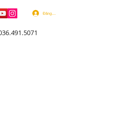
Đăng nhập
036.491.5071
 ÂM - SẢN XUẤT
More