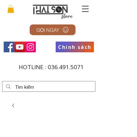
GỌI NGAY
Chính sách
HOTLINE :
036.491.5071