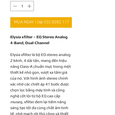
MUA NGAY | Gọi 032.8282.117
Elysia xfilter – EQ Stereo Analog
4-Band, Dual-Channel
Elysia xfilter là bộ EQ stereo analog
2 kênh, 4 dải tần, mang đến hiệu
năng Class-A chuẩn mực trong một
thiết kế nhỏ gọn, vượt xa tầm giá
của nó. Với hình ảnh stereo chính
xác nhờ các chiết áp 41 bước được
chọn lọc bằng máy tính và công
nghệ cốt lõi từ bộ EQ cao cấp
museq
, xfilter đem lại tiềm năng
sáng tạo tối đa cùng chất âm tinh
tế, nhờ mạch rời thủ công và thiết