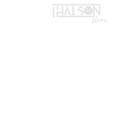
LIÊN HỆ
Vui lòng gọi trước khi đến mua hà
Địa chỉ: S8, đường số 16 - P3 - Q
*Hotline :
036.491.5071
(Tư vấn mua hàng)
* ZALO ADMIN , KĨ THUẬT : 0332
*TK ngân hàng:
Số TK: 1028988289
CTY TNHH TOP SOUND.
Vietcombank