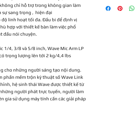
Bảo hành 7 ngày
70 mm / 2,8 inch
hông chỉ hỗ trợ trong không gian làm
KHOẢNG TRỐNG BÀ
 sự sang trọng , hiện đại
160 mm / 6,3 trong
 độ linh hoạt tối đa. Đầu bi để định vị
XOAY NGANG
hù hợp với thiết kế bàn làm việc phổ
360 độ (cơ sở và kh
ắt đầu nói chuyện.
XOAY THEO CHIỀU 
90 độ lên / 60 độ x
ic 1/4, 3/8 và 5/8 inch, Wave Mic Arm LP
KẸP BÀN
ó trọng lượng lên tới 2 kg/4,4 lbs
có thể mở rộng lên 
TẢI TỐI ĐA
ng cho những người sáng tạo nội dung.
2 kg / 4,4 lbs (micr
ến phần mềm trộn kỹ thuật số Wave Link
Đi kèm trong hộp : 
chỉnh, hệ sinh thái Wave được thiết kế từ
1/4" sang 3/8" và 1/
 những người phát trực tuyến, người làm
n gia sử dụng máy tính cần các giải pháp