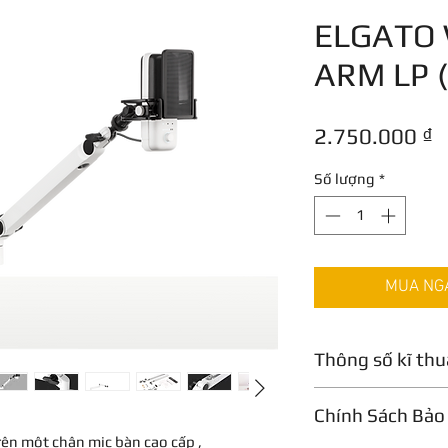
ELGATO
ARM LP (
G
2.750.000 ₫
Số lượng
*
MUA NGAY
Thông số kĩ thu
Tầm với ngang
Chính Sách Bảo
740 mm / 29,1 inch
KHOẢNG TRỐNG BÀ
rên một chân mic bàn cao cấp ,