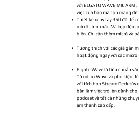
với ELGATO WAVE MIC ARM , k
việc của bạn mà còn mang đến
Thiết kế xoay tay 360 độ để có
micrô chính xác. Và kẹp đệm p
biến. Chỉ cần thêm micrô và b
Tương thích với các giá gắn m
hoạt động ngay với các micro c
Elgato Wave là tiêu chuẩn và
Từ micro Wave và phụ kiện đ
với tích hợp Stream Deck tùy 
bàn làm việc trở lên dành cho
podcast và tất cả những chuyê
âm thanh cao cấp.