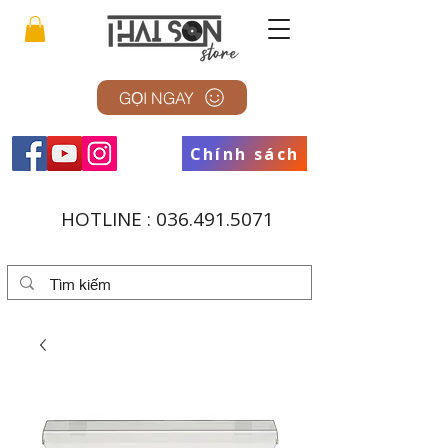
GỌI NGAY
Chính sách
HOTLINE :
036.491.5071