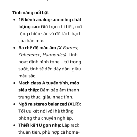
Tính năng nổi bật
16 kênh analog summing chất
lượng cao
: Giữ trọn chi tiết, mở
rộng chiều sâu và độ tách bạch
của bản mix.
Ba chế độ màu âm
(X-Former,
Coherence, Harmonics)
: Linh
hoạt định hình tone – từ trong
suốt, tinh tế đến dày dặn, giàu
màu sắc.
Mạch class A tuyến tính, méo
siêu thấp
: Đảm bảo âm thanh
trung thực, giàu nhạc tính.
Ngõ ra stereo balanced (XLR)
:
Tối ưu kết nối với hệ thống
phòng thu chuyên nghiệp.
Thiết kế 1U gọn nhẹ
: Lắp rack
thuận tiện, phù hợp cả home-