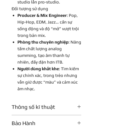
studio lẫn pro-studio.
Đối tượng sử dụng
Producer & Mix Engineer
: Pop,
Hip-Hop, EDM, Jazz… cần sự
sống động và độ “mở” vượt trội
trong bản mix.
Phòng thu chuyên nghiệp
: Nâng
tầm chất lượng analog
summing, tạo âm thanh tự
nhiên, đầy đặn hơn ITB.
Người dùng khắt khe
: Tìm kiếm
sự chính xác, trong trẻo nhưng
vẫn giữ được “màu” và cảm xúc
âm nhạc.
Thông số kĩ thuật
Thông
Chi tiết
Bảo Hành
số