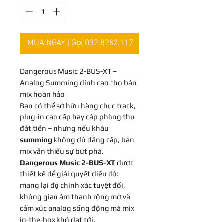
MUA NGAY | Gọi 032.8282.117
Dangerous Music 2-BUS-XT –
Analog Summing đỉnh cao cho bản
mix hoàn hảo
Bạn có thể sở hữu hàng chục track,
plug-in cao cấp hay cáp phòng thu
đắt tiền – nhưng nếu khâu
summing
không đủ đẳng cấp, bản
mix vẫn thiếu sự bứt phá.
Dangerous Music 2-BUS-XT
được
thiết kế để giải quyết điều đó:
mang lại độ chính xác tuyệt đối,
không gian âm thanh rộng mở và
cảm xúc analog sống động mà mix
in-the-box khó đạt tới.