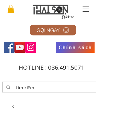
GỌI NGAY
Chính sách
HOTLINE :
036.491.5071