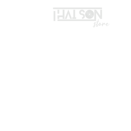
LIÊN HỆ
Vui lòng gọi trước khi đến mua hà
Địa chỉ: S8, đường số 16 - P3 - Q
*Hotline :
036.491.5071
(Tư vấn mua hàng)
* ZALO ADMIN , KĨ THUẬT : 0332
*TK ngân hàng:
Số TK: 1028988289
CTY TNHH TOP SOUND.