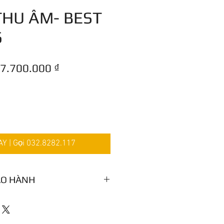
HU ÂM- BEST
6
Giá
Giá
7.700.000 ₫
thông
bán
thường
rẻ
 | Gọi 032.8282.117
ẢO HÀNH