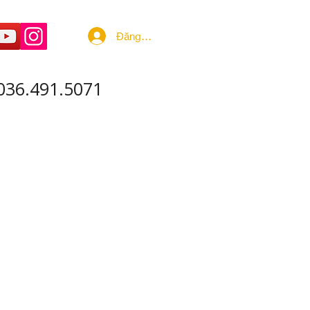
Đăng nhập
036.491.5071
 ÂM - SẢN XUẤT
More