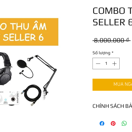
COMBO T
SELLER 
 8.000.000 ₫ 
Số lượng
*
MUA NGAY
CHÍNH SÁCH B
12 tháng