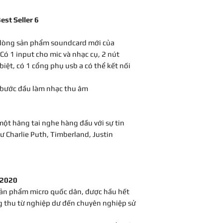
st Seller 6
 dòng sản phẩm soundcard mới của
 Có 1 input cho mic và nhạc cụ, 2 nút
biệt, có 1 cổng phụ usb a có thể kết nối
 bước đầu làm nhạc thu âm
ột hãng tai nghe hàng đầu với sự tin
ư Charlie Puth, Timberland, Justin
T2020
ản phẩm micro quốc dân, được hầu hết
g thu từ nghiệp dư đến chuyên nghiệp sử