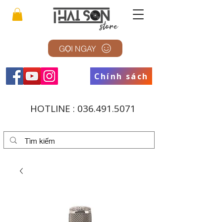
GỌI NGAY
Chính sách
HOTLINE :
036.491.5071