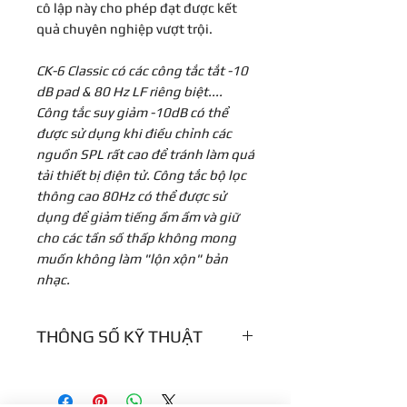
cô lập này cho phép đạt được kết
quả chuyên nghiệp vượt trội.
CK-6 Classic có các công tắc tắt -10
dB pad & 80 Hz LF riêng biệt....
Công tắc suy giảm -10dB có thể
được sử dụng khi điều chỉnh các
nguồn SPL rất cao để tránh làm quá
tải thiết bị điện tử. Công tắc bộ lọc
thông cao 80Hz có thể được sử
dụng để giảm tiếng ầm ầm và giữ
cho các tần số thấp không mong
muốn không làm "lộn xộn" bản
nhạc.
THÔNG SỐ KỸ THUẬT
Loại micrô: Bộ ngưng tụ không
biến áp