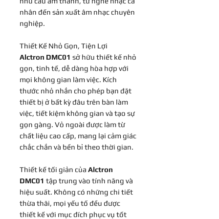
nhu cầu âm thanh, từ nghe nhạc cá
nhân đến sản xuất âm nhạc chuyên
nghiệp.
Thiết Kế Nhỏ Gọn, Tiện Lợi
Alctron DMC01
sở hữu thiết kế nhỏ
gọn, tinh tế, dễ dàng hòa hợp với
mọi không gian làm việc. Kích
thước nhỏ nhắn cho phép bạn đặt
thiết bị ở bất kỳ đâu trên bàn làm
việc, tiết kiệm không gian và tạo sự
gọn gàng. Vỏ ngoài được làm từ
chất liệu cao cấp, mang lại cảm giác
chắc chắn và bền bỉ theo thời gian.
Thiết kế tối giản của
Alctron
DMC01
tập trung vào tính năng và
hiệu suất. Không có những chi tiết
thừa thãi, mọi yếu tố đều được
thiết kế với mục đích phục vụ tốt