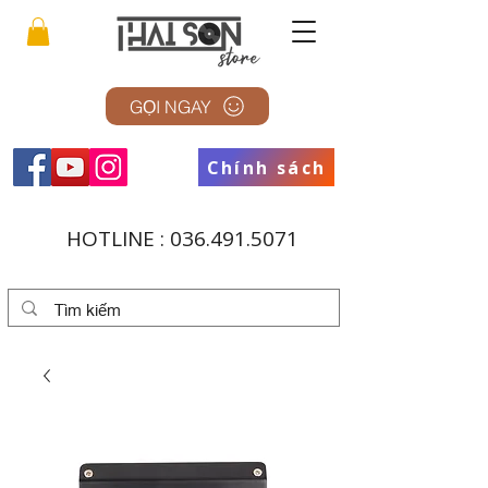
GỌI NGAY
Chính sách
HOTLINE :
036.491.5071