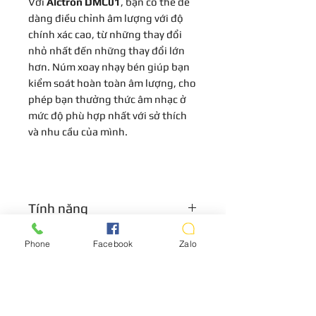
Với
Alctron DMC01
, bạn có thể dễ
dàng điều chỉnh âm lượng với độ
chính xác cao, từ những thay đổi
nhỏ nhất đến những thay đổi lớn
hơn. Núm xoay nhạy bén giúp bạn
kiểm soát hoàn toàn âm lượng, cho
phép bạn thưởng thức âm nhạc ở
mức độ phù hợp nhất với sở thích
và nhu cầu của mình.
Tính năng
Bảo Toàn Chất Lượng Âm Thanh
Phone
Facebook
Zalo
Bảo Hành
Gốc
Alctron DMC01
với mạch thụ động
Bảo hành 7 ngày
đảm bảo rằng tín hiệu âm thanh đi
qua thiết bị sẽ không bị thay đổi
hay biến dạng. Điều này có nghĩa là