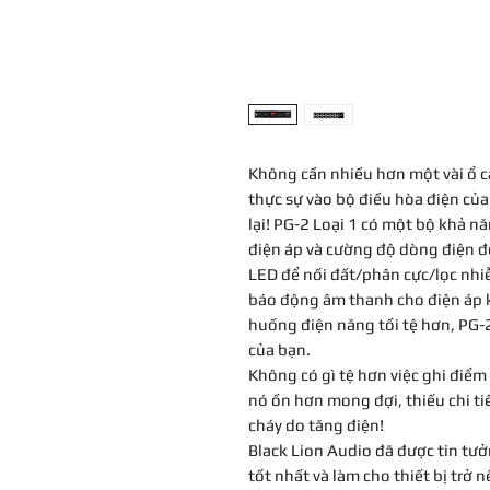
Không cần nhiều hơn một vài ổ c
thực sự vào bộ điều hòa điện của
lại! PG-2 Loại 1 có một bộ khả n
điện áp và cường độ dòng điện để
LED để nối đất/phân cực/lọc nhi
báo động âm thanh cho điện áp k
huống điện năng tồi tệ hơn, PG-2
của bạn.
Không có gì tệ hơn việc ghi điểm 
nó ồn hơn mong đợi, thiếu chi tiế
cháy do tăng điện!
Black Lion Audio đã được tin tưở
tốt nhất và làm cho thiết bị trở n