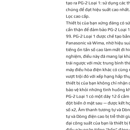
tạo ra PG-2 Loại 1: sử dụng các t
chúng để đạt hiệu suất cao nhất.
Lọc cao cấp.
Thiết bị của bạn xứng đáng có sứ
cẩn thận để đảm bảo PG-2 Loại 1
99. PG-2 Loại 1 được chế tạo bằn
Panasonic và Wima, nhờ hiệu suất
tiếng ồn tần số cao làm mất đi hi
nghiệm, điều này đã mang lại khả
trái ngược với mức trung bình t
máy điều hòa điện khác có cùng 
vượt trội đó với xếp hạng hấp th
thiết bị của bạn không chỉ nhận
bảo vệ khỏi những tình huống kh
PG-2 Loại 1 có một dãy 12 ổ cắm
đột biến ở mặt sau — được kết 
số x2, Âm thanh tương tự và Dòn
tự và Dòng điện cao bị trễ thời 
đại công suất của bạn là thiết bị 
điều này ngăn tiếng “bốp” đáng 