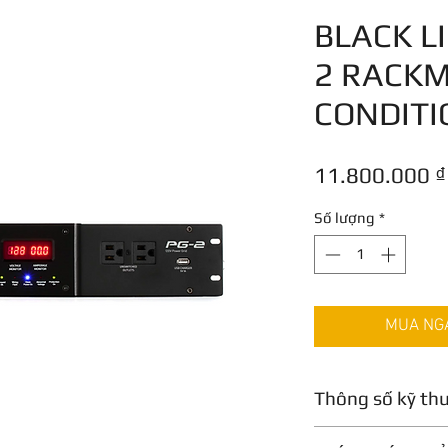
BLACK L
2 RACK
CONDITI
11.800.000 ₫
Số lượng
*
MUA NGAY
Thông số kỹ th
• 14 outlet power c