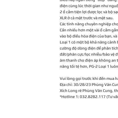
điện cùng lúc thời gian như ngu
2 ổ cắm tiện lợi được lọc và bộ 
XLR ở cả mặt trước và mặt sau.
Các tính năng chuyên nghiệp ch
Cần nhiều hơn một vài ổ cắm gắn 
vào bộ điều hòa điện của bạn, và
Loại 1 có một bộ khả năng cảnh b
cường độ dòng điện để phân tích 
đất/phân cực/lọc nhiễu/bảo vệ 
âm thanh cho điện áp không an t
năng tồi tệ hơn, PG-2 Loại 1 luôn
Vui lòng gọi trước khi đến mua 
Địa chỉ: 30/28/23 Phùng Văn Cu
Xích Long rẽ Phùng Văn Cung, th
*Hotline 1: 032.8282.117 (Tư v