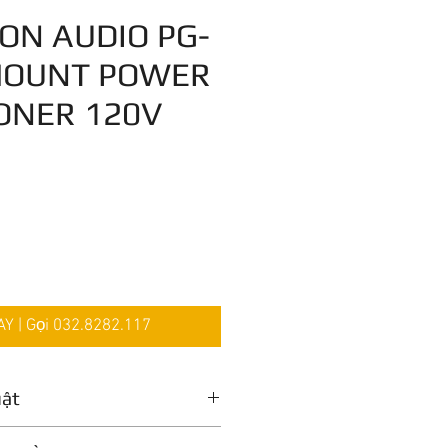
ION AUDIO PG-
MOUNT POWER
ONER 120V
Giá
 | Gọi 032.8282.117
uật
onditioner