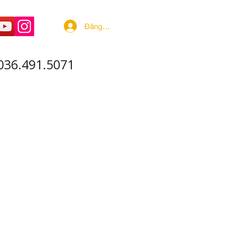
Đăng nhập
036.491.5071
 ÂM - SẢN XUẤT
More