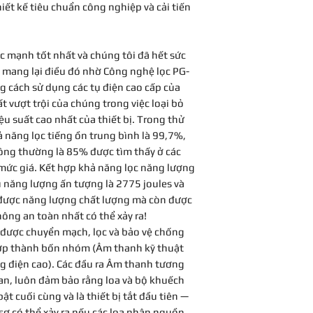
hiết kế tiêu chuẩn công nghiệp và cải tiến
c mạnh tốt nhất và chúng tôi đã hết sức
 mang lại điều đó nhờ Công nghệ lọc PG-
g cách sử dụng các tụ điện cao cấp của
 vượt trội của chúng trong việc loại bỏ
ệu suất cao nhất của thiết bị. Trong thử
 năng lọc tiếng ồn trung bình là 99,7%,
hông thường là 85% được tìm thấy ở các
mức giá. Kết hợp khả năng lọc năng lượng
ụ năng lượng ấn tượng là 2775 joules và
 được năng lượng chất lượng mà còn được
ông an toàn nhất có thể xảy ra!
 được chuyển mạch, lọc và bảo vệ chống
hợp thành bốn nhóm (Âm thanh kỹ thuật
g điện cao). Các đầu ra Âm thanh tương
gian, luôn đảm bảo rằng loa và bộ khuếch
bật cuối cùng và là thiết bị tắt đầu tiên —
sợ có thể xảy ra nếu các loa nhận nguồn