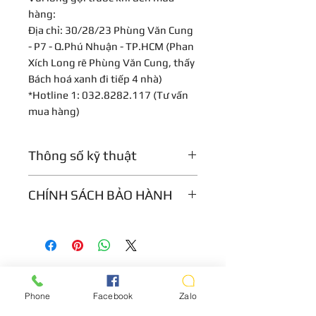
hàng:
Địa chỉ: 30/28/23 Phùng Văn Cung
- P7 - Q.Phú Nhuận - TP.HCM (Phan
Xích Long rẽ Phùng Văn Cung, thấy
Bách hoá xanh đi tiếp 4 nhà)
*Hotline 1: 032.8282.117 (Tư vấn
mua hàng)
Thông số kỹ thuật
Number of Slots:8
CHÍNH SÁCH BẢO HÀNH
Inputs:8 x XLR, 1 DB-25
Outputs:8 x XLR, 1 DB-25
Bảo hành 1 năm , đổi 1-1 trong 7
Other I/O:TT/Bantam patchbay
ngày nếu có lỗi từ nhà sản xuất
Module Power:16V DC 400mA per
slot (1.6A per rail, 1.8A
noncontinuous), +48V DC 140mA
Power Supply:100-240 VAC
Phone
Facebook
Zalo
operating voltage