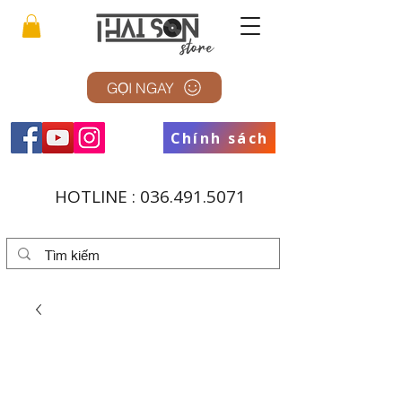
GỌI NGAY
Chính sách
HOTLINE :
036.491.5071