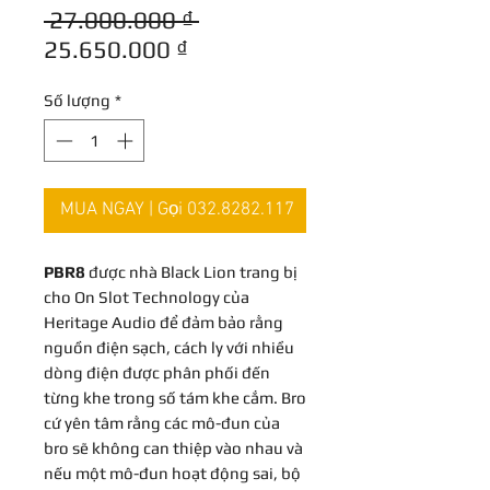
Giá
 27.000.000 ₫ 
Giá
thông
25.650.000 ₫
bán
thường
Số lượng
*
rẻ
MUA NGAY | Gọi 032.8282.117
PBR8
được nhà Black Lion trang bị
cho On Slot Technology của
Heritage Audio để đảm bảo rằng
nguồn điện sạch, cách ly với nhiều
dòng điện được phân phối đến
từng khe trong số tám khe cắm. Bro
cứ yên tâm rằng các mô-đun của
bro sẽ không can thiệp vào nhau và
nếu một mô-đun hoạt động sai, bộ