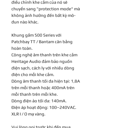
điều chỉnh khe cắm của nó sẽ
chuyển sang "protection mode" mà
không ảnh hưởng đến bất kỳ mô-
đun nào khác.
Khung gầm 500 Series với
Patchbay TT / Bantam cân bằng
hoàn toàn.
Công nghệ âm thanh trên khe cắm
Heritage Audio đảm bảo nguồn
điện sạch, cách ly với nhiều dòng
điện cho mỗi khe cắm.
Dòng âm thanh tối đa hiện tại: 1,8A
trên mỗi thanh hoặc 400mA trên
mỗi thanh trên mỗi khe.
Dòng điện ảo tối đa: 140mA.
Điện áp hoạt động: 100–240VAC.
XLR I / O mạ vàng.
Vui lòng gọi trước khi đến mua