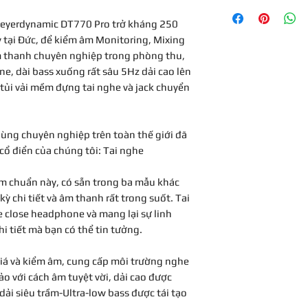
Hãng sản xuất
Bảo hành 1 năm
Beyerdynamic DT770 Pro trở kháng 250
Bảo hành
tại Đức, để kiểm âm Monitoring, Mixing
 thanh chuyên nghiệp trong phòng thu,
Màu sắc
e, dài bass xuống rất sâu 5Hz dải cao lên
tủi vải mềm đựng tai nghe và jack chuyển
Thương hiệu
Sản xuất tại
dùng chuyên nghiệp trên toàn thế giới đã
Mục đích sử dụng
cổ điển của chúng tôi: Tai nghe
Connector
ểm chuẩn này, có sẵn trong ba mẫu khác
kỳ chi tiết và âm thanh rất trong suốt. Tai
 close headphone và mang lại sự linh
i tiết mà bạn có thể tin tưởng.
giá và kiểm âm, cung cấp môi trường nghe
ảo với cách âm tuyệt vời, dải cao được
 dải siêu trầm-Ultra-low bass được tái tạo