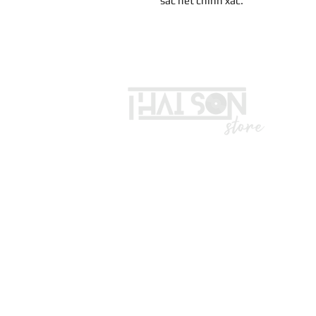
sắc nết chính xác.
LIÊN HỆ
Vui lòng gọi trước khi đến mua hà
Địa chỉ: S8, đường số 16 - P3 - Q
*Hotline :
036.491.5071
(Tư vấn mua hàng)
* ZALO ADMIN , KĨ THUẬT : 0332