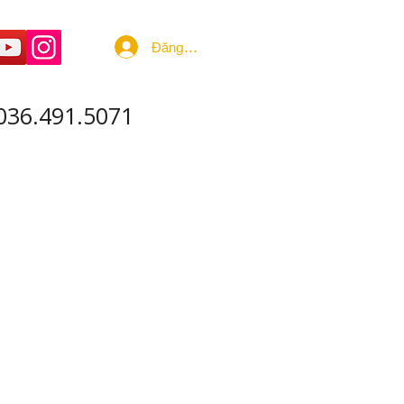
Đăng nhập
036.491.5071
 ÂM - SẢN XUẤT
More