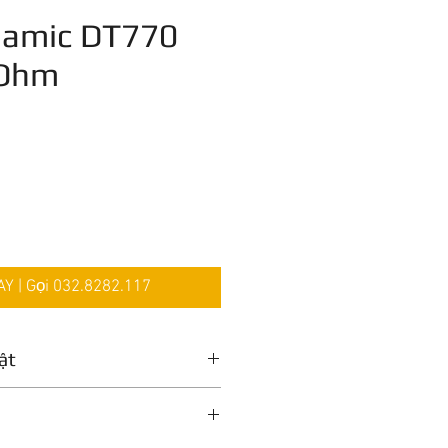
namic DT770
 Ohm
iá
 | Gọi 032.8282.117
ật
rt
Không