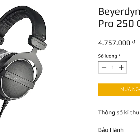
Beyerdy
Pro 250
G
4.757.000 ₫
Số lượng
*
MUA NGAY
Thông số kĩ thu
Disable Add to Ca
Bảo Hành