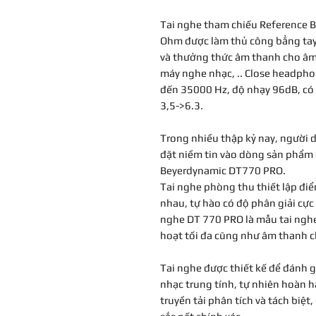
Tai nghe tham chiếu Reference 
Ohm được làm thủ công bẳng tay 
và thưởng thức âm thanh cho âm
máy nghe nhạc, .. Close headphon
đến 35000 Hz, độ nhạy 96dB, có 
3,5->6.3.
Trong nhiều thập kỷ nay, người 
đặt niềm tin vào dòng sản phẩm 
Beyerdynamic DT770 PRO.
Tai nghe phòng thu thiết lập đi
nhau, tự hào có độ phân giải cực 
nghe DT 770 PRO là mẫu tai nghe
hoạt tối đa cũng như âm thanh ch
Tai nghe được thiết kế để đánh 
nhạc trung tính, tự nhiên hoàn h
truyền tải phân tích và tách biệt,