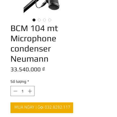
BCM 104 mt
Microphone
condenser
Neumann
Giá
33.540.000 ₫
Số lượng
*
MUA NGAY | Gọi 032.8282.117