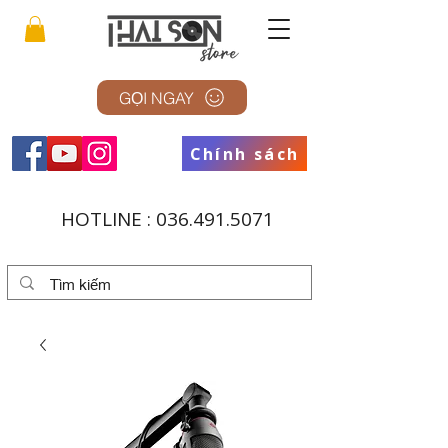
GỌI NGAY
Chính sách
HOTLINE :
036.491.5071