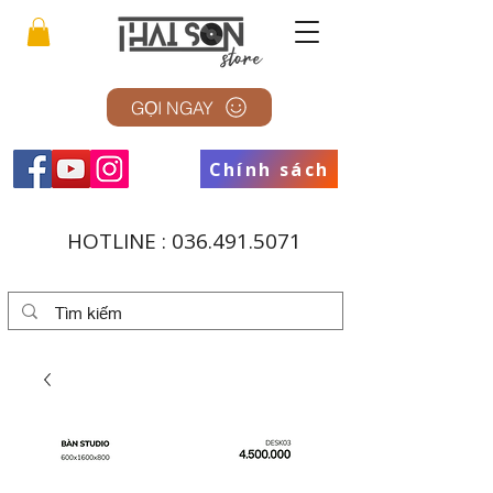
GỌI NGAY
Chính sách
HOTLINE :
036.491.5071