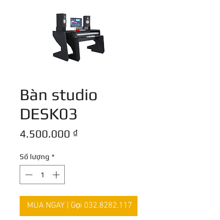
Bàn studio
DESK03
Giá
4.500.000 ₫
Số lượng
*
MUA NGAY | Gọi 032.8282.117