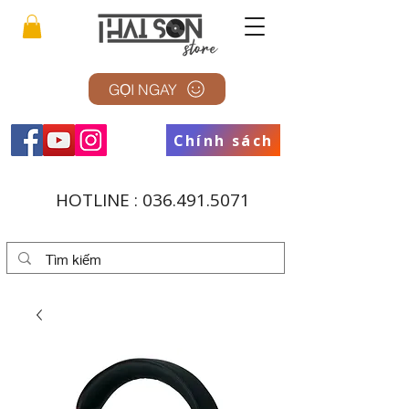
GỌI NGAY
Chính sách
HOTLINE :
036.491.5071