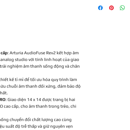
Bâo hành 1 năm
4 đầu ra tương t
I/O ADAT, I/O SP
Đầu vào/Đầu ra M
2 tiền khuếch đạ
DiscretePRO
2 tiền khuếch đ
Bộ chuyển đổi AD
tốc độ lấy mẫu l
 cấp
: Arturia AudioFuse Rev2 kết hợp âm
analog studio với tính linh hoạt của giao
 trải nghiệm âm thanh sống động và chân
thiết kế tỉ mỉ để tối ưu hóa quy trình làm
 hữu chuỗi âm thanh đối xứng, đảm bảo độ
hất.
PRO
: Giao diện 14 x 14 được trang bị hai
O cao cấp, cho âm thanh trong trẻo, chi
thống chuyển đổi chất lượng cao cùng
u suất độ trễ thấp và giữ nguyên vẹn