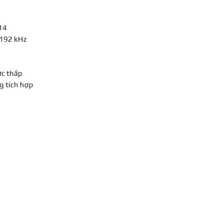
14
 192 kHz
ực thấp
g tích hợp
ng: