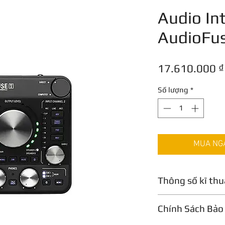
Audio Int
AudioFu
17.610.000 ₫
Số lượng
*
MUA NGAY
Thông số kĩ thu
14 kênh đầu vào,
Chính Sách Bảo
4 đầu vào analog
phono/đường tr