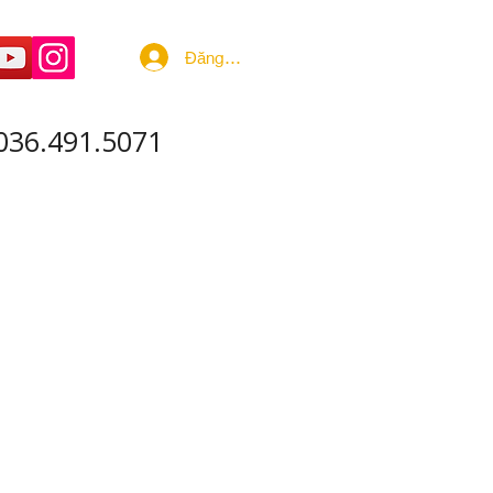
Đăng nhập
036.491.5071
 ÂM - SẢN XUẤT
More